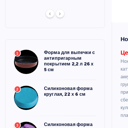
Но
Це
Форма для выпечки с
1
антипригарным
Нож
покрытием 2,2 л 26 х
кат
5 см
акк
гру
Силиконовая форма
2
при
круглая, 22 х 6 см
сбе
кул
пла
Силиконовая форма
3