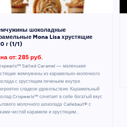
мчужины шоколадные
рамельные Mona Lisa хрустящие
0 г (1/1)
на от: 285 руб.
ispearls™ Salted Caramel — маленькие
естящие жемчужины из карамельно-молочного
олада с хрустящим печеньем внутри.
ероятно сладкое удовольствие. Карамельный
олад Crispearls™ сочетает в себе богатый вкус
ьтового молочного шоколада Callebaut® с
ками чистой карамели и хрустящим…