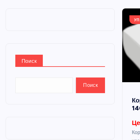
и
ю
УП
Поиск
Поиск
Ко
14
Це
Кор