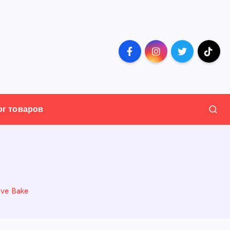
ог товаров
ove Bake