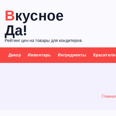
П
Вкусное
е
р
Да!
е
й
Рейтинг цен на товары для кондитеров.
т
и
Декор
Инвентарь
Ингредиенты
Красители
к
с
о
д
е
р
Главна
ж
а
н