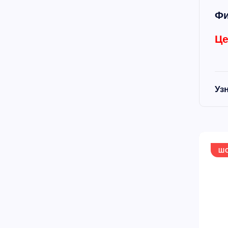
Фи
Це
Уз
Ш