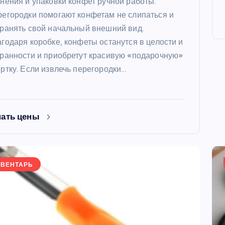
нения и упаковки конфет ручной работы.
егородки помогают конфетам не слипаться и
ранять свой начальный внешний вид.
годаря коробке, конфеты останутся в целости и
ранности и приобретут красивую «подарочную»
ртку. Если извлечь перегородки…
ФОРМЫ
нать цены
ВЕНТАРЬ
ая форма
Силиконовая форма для
 х 6 см
выпечки 9 ячеек, рифлены
кексики