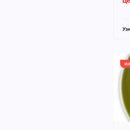
Це
Уз
И