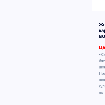
Же
ка
80
Це
«Cr
бл
шок
Нев
шок
кул
нот