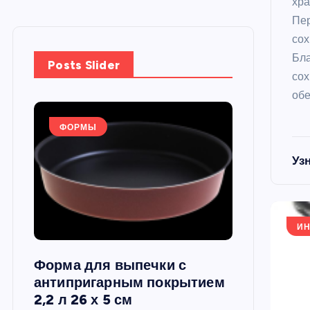
хра
Пер
сох
Бла
Posts Slider
сох
обе
ФОРМЫ
ФОРМЫ
Уз
ИН
Форма для выпечки с
Силиконов
си,
антипригарным покрытием
круглая, 22
2,2 л 26 х 5 см