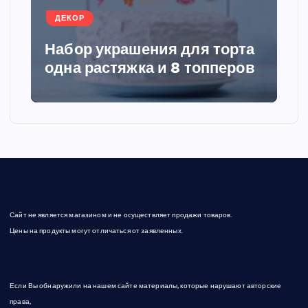
ДЕКОР
и
Набор украшения для торта
я
одна растяжка и 8 топперов
з
а
п
и
Сайт не является магазином и не осуществляет продажи товаров.
с
Цены на продукты могут отличаться от заявленных.
е
Если Вы обнаружили на нашем сайте материалы, которые нарушают авторские
й
права,