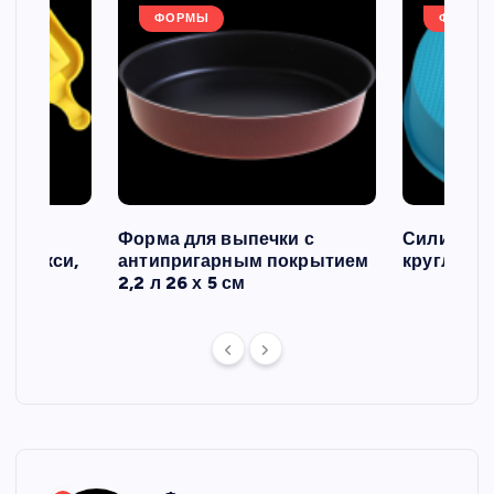
ФОРМЫ
ФОРМЫ
ов и
Форма для выпечки с
Силиконо
о макси,
антипригарным покрытием
круглая, 2
2,2 л 26 х 5 см