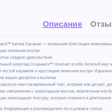
Описание
Отзы
earls™ Salted Caramel — маленькие блестящие жемчужины
щим печеньем внутри.
ятно сладкое удовольствие.
льный шоколад Crispearls™ сочетает в себе богатый вкус 
и чистой карамели и хрустящим печеньем внутри. Идеаль
ля ваших десертов и выпечки.
 украсьте ими глазированный торт, антреме или десерт, 
 При смешивании с шоколадным муссом, мороженым или б
щую шоколадную текстуру, которая сохранится длительное
а. Информация о рекламодателе по ссылкам в статье.