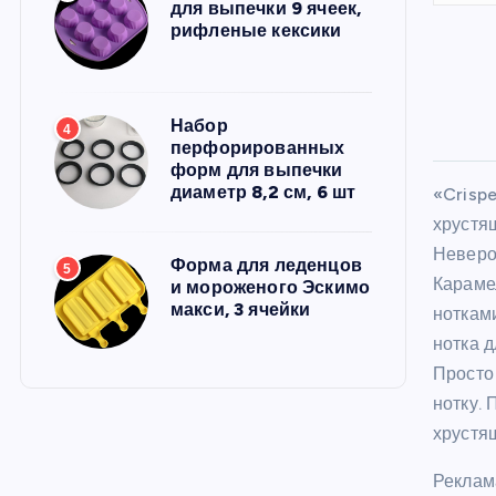
для выпечки 9 ячеек,
рифленые кексики
Набор
4
перфорированных
форм для выпечки
диаметр 8,2 см, 6 шт
«Crisp
хрустя
Неверо
Форма для леденцов
5
Караме
и мороженого Эскимо
макси, 3 ячейки
ноткам
нотка д
Просто
нотку.
хрустя
Реклам