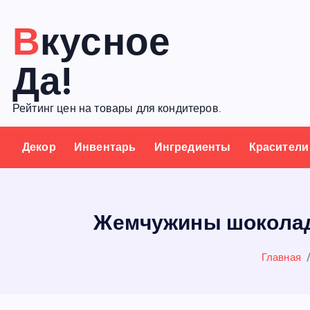
П
Вкусное
е
р
Да!
е
й
Рейтинг цен на товары для кондитеров.
т
и
Декор
Инвентарь
Ингредиенты
Красители
к
с
о
д
Жемчужины шоколадн
е
р
Главная
ж
а
н