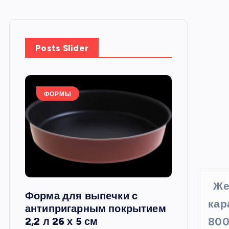
Posts Slider
ФОРМЫ
ФОРМЫ
Же
Форма для выпечки с
Силиконов
кар
си,
антипригарным покрытием
круглая, 22
2,2 л 26 х 5 см
800 