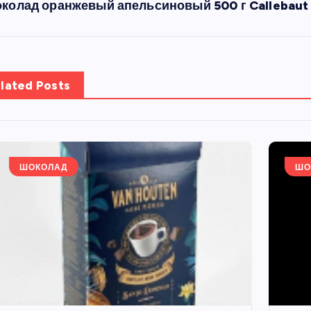
колад оранжевый апельсиновый 500 г Callebaut
lated Posts
ШОКОЛАД
ШО