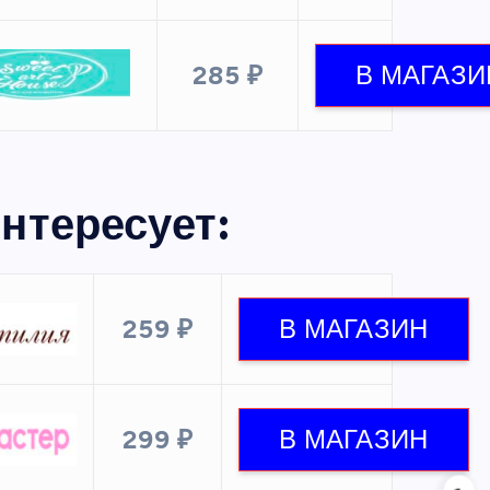
285 ₽
нтересует:
259 ₽
299 ₽