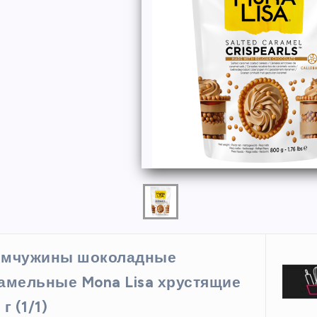
ФОРМЫ
мчужины шоколадные
ая форма
Силиконовая форма для
амельные Mona Lisa хрустящие
 х 6 см
выпечки 9 ячеек, рифлены
г (1/1)
кексики