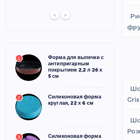
Ри
фру
Форма для выпечки с
1
антипригарным
покрытием 2,2 л 26 х
5 см
Шо
Силиконовая форма
2
Cri
круглая, 22 х 6 см
Шо
Роз
Силиконовая форма
3