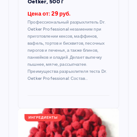
п
Oetker, 500 г
Цена от: 29 руб.
и
Профессиональный разрыхлитель Dr.
с
Oetker Professional незаменим при
приготовлении кексов, маффинов,
я
вафель, тортов и бисквитов, песочных
пирогов и печенья, а также блинов,
панкейков и оладий. Делает выпечку
м
пышнее, мягче, рассыпчатее.
Преимущества разрыхлителя теста Dr.
Oetker Professional: Состав…
ИНГРЕДИЕНТЫ