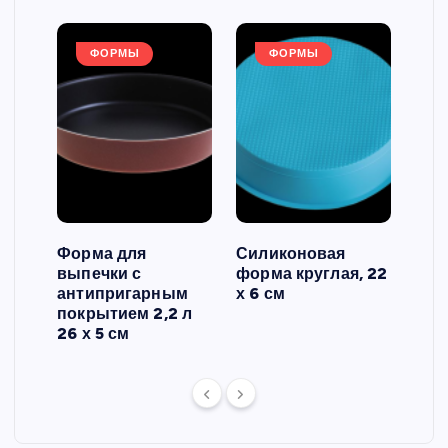
ФОРМЫ
ФОРМЫ
Форма для
Силиконовая
Сил
выпечки с
форма круглая, 22
фор
антипригарным
х 6 см
вып
 3
покрытием 2,2 л
риф
26 х 5 см