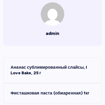
admin
Н
Ананас сублимированный слайсы, I
а
Love Bake, 25 г
в
Фисташковая паста (обжаренная) 1кг
и