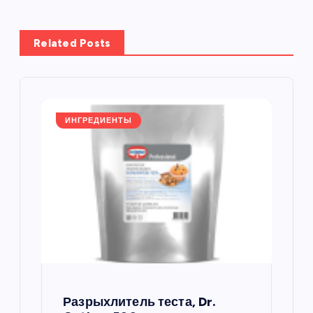
г
а
Related Posts
ц
и
ИНГРЕДИЕНТЫ
я
п
о
з
а
Разрыхлитель теста, Dr.