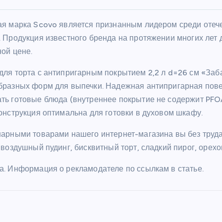
ая марка Scovo является признанным лидером среди оте
. Продукция известного бренда на протяжении многих лет 
ной цене.
для торта с антипригарным покрытием 2,2 л d=26 см «За
бразных форм для выпечки. Надежная антипригарная повер
ть готовые блюда (внутреннее покрытие не содержит PFOA)
конструкция оптимальна для готовки в духовом шкафу.
нарными товарами нашего интернет-магазина вы без труд
 воздушный пудинг, бисквитный торт, сладкий пирог, орех
а. Информация о рекламодателе по ссылкам в статье.