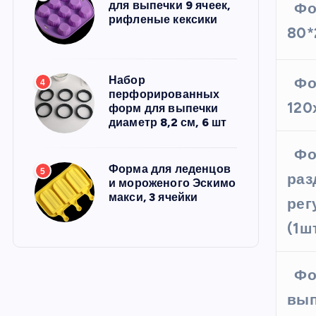
для выпечки 9 ячеек,
Фо
рифленые кексики
80*
Набор
Фо
4
перфорированных
120
форм для выпечки
диаметр 8,2 см, 6 шт
Фо
Форма для леденцов
5
раз
и мороженого Эскимо
макси, 3 ячейки
рег
(1ш
Фо
вып