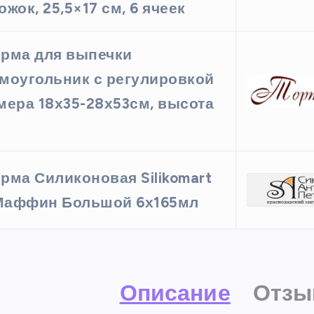
ожок, 25,5×17 см, 6 ячеек
рма для выпечки
моугольник с регулировкой
мера 18х35-28х53см, высота
м
рма Силиконовая Silikomart
аффин Большой 6х165мл
Описание
Отзы