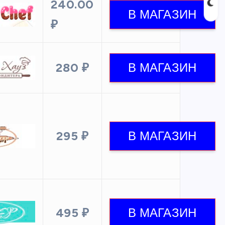
240.00
₽
280 ₽
295 ₽
495 ₽