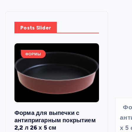
Posts Slider
ФОРМЫ
ФОРМЫ
Фо
Форма для выпечки с
Силиконов
ант
си,
антипригарным покрытием
круглая, 22
2,2 л 26 х 5 см
х 5