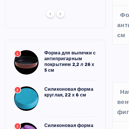
Фо
ант
см
Форма для выпечки с
1
антипригарным
покрытием 2,2 л 26 х
5 см
Силиконовая форма
2
На
круглая, 22 х 6 см
вен
фиг
Силиконовая форма
3