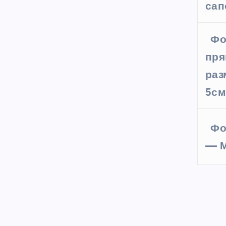
сап
Фо
пря
раз
5с
Фо
— М