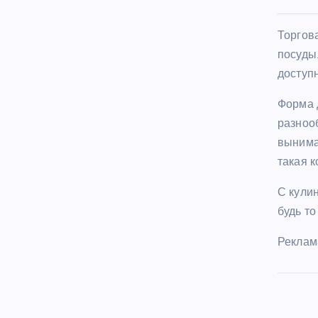
Торгов
посуды
доступ
Форма 
разноо
вынима
такая 
С кули
будь то
Реклам