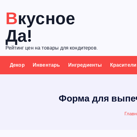
П
Вкусное
е
р
Да!
е
й
Рейтинг цен на товары для кондитеров.
т
и
Декор
Инвентарь
Ингредиенты
Красители
к
с
о
д
Форма для выпеч
е
р
Главн
ж
а
н