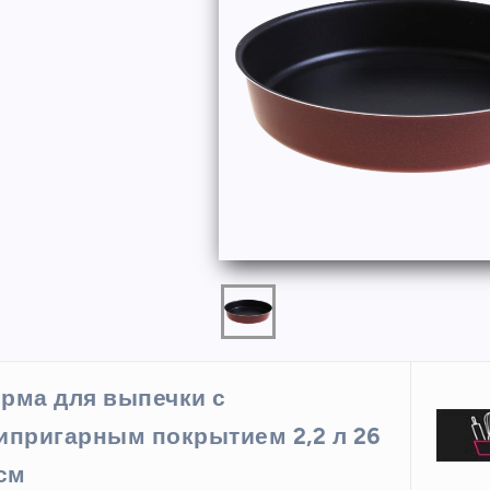
ФОРМЫ
рма для выпечки с
ая форма
Силиконовая форма для
ипригарным покрытием 2,2 л 26
 х 6 см
выпечки 9 ячеек, рифлены
 см
кексики