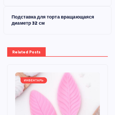
в
Подставка для торта вращающаяся
и
диаметр 32 см
г
а
Related Posts
ц
и
я
ИНВЕНТАРЬ
п
о