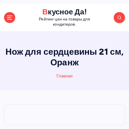
П
Вкусное Да!
е
Рейтинг цен на товары для
р
кондитеров.
е
й
т
и
Нож для сердцевины 21 см,
к
Оранж
с
о
д
Главная
е
р
ж
а
н
и
ю