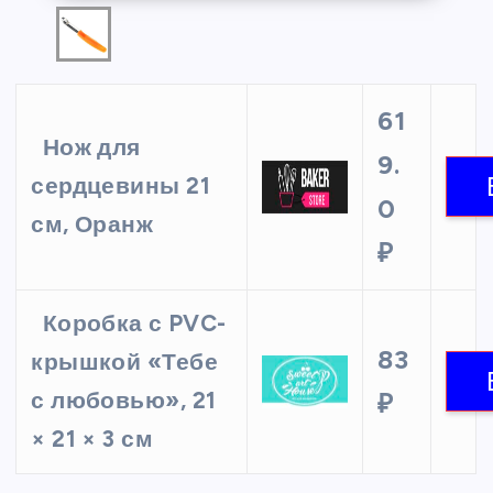
61
Нож для
9.
сердцевины 21
0
см, Оранж
₽
Коробка с PVC-
83
крышкой «Тебе
с любовью», 21
₽
× 21 × 3 см