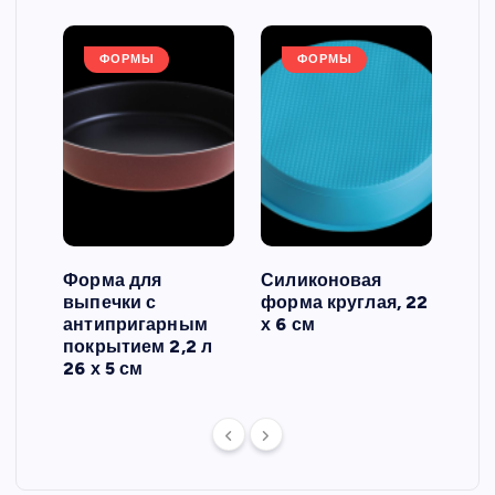
ФОРМЫ
ФОРМЫ
Форма для
Силиконовая
Сил
выпечки с
форма круглая, 22
фор
антипригарным
х 6 см
вып
 3
покрытием 2,2 л
риф
26 х 5 см