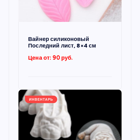
з
а
п
Вайнер силиконовый
Последний лист, 8×4 см
и
Цена от: 90 руб.
с
я
м
ИНВЕНТАРЬ