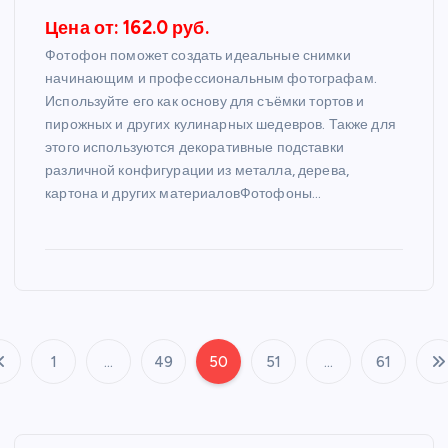
Цена от: 162.0 руб.
Фотофон поможет создать идеальные снимки
начинающим и профессиональным фотографам.
Используйте его как основу для съёмки тортов и
пирожных и других кулинарных шедевров. Также для
этого используются декоративные подставки
различной конфигурации из металла, дерева,
картона и других материаловФотофоны…
1
…
49
50
51
…
61
П
а