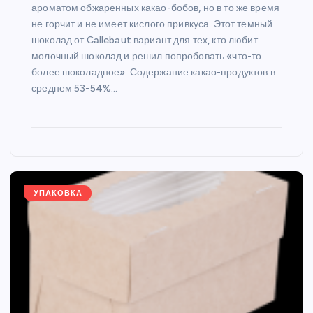
ароматом обжаренных какао-бобов, но в то же время
не горчит и не имеет кислого привкуса. Этот темный
шоколад от Callebaut вариант для тех, кто любит
молочный шоколад и решил попробовать «что-то
более шоколадное». Содержание какао-продуктов в
среднем 53-54%…
УПАКОВКА