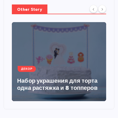
г
Other Story
и
н
а
ц
ДЕКОР
и
Набор украшения для торта
я
одна растяжка и 8 топперов
з
а