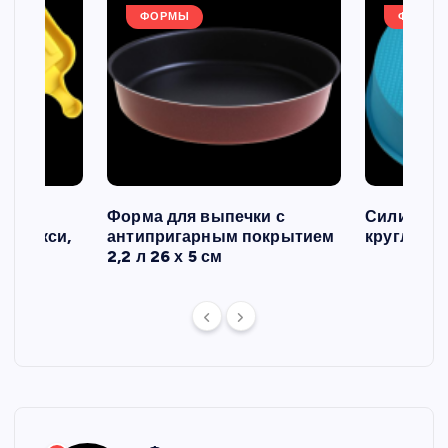
ФОРМЫ
ФОРМЫ
ов и
Форма для выпечки с
Силиконо
о макси,
антипригарным покрытием
круглая, 2
2,2 л 26 х 5 см