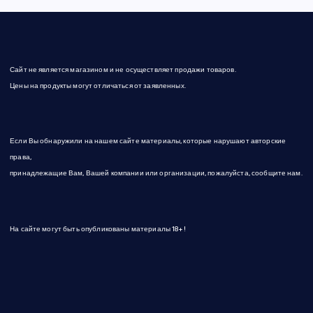
п
и
Сайт не является магазином и не осуществляет продажи товаров.
с
Цены на продукты могут отличаться от заявленных.
е
Если Вы обнаружили на нашем сайте материалы, которые нарушают авторские
й
права,
принадлежащие Вам, Вашей компании или организации, пожалуйста, сообщите нам.
На сайте могут быть опубликованы материалы 18+!