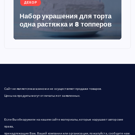
ДЕКОР
и
Набор украшения для торта
я
одна растяжка и 8 топперов
з
а
п
и
Сайт не является магазином и не осуществляет продажи товаров.
с
Цены на продукты могут отличаться от заявленных.
е
Если Вы обнаружили на нашем сайте материалы, которые нарушают авторские
й
права,
принадлежащие Вам, Вашей компании или организации, пожалуйста, сообщите нам.