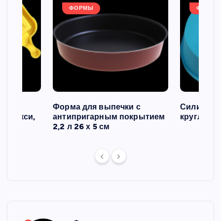
ФОРМЫ
ФОРМЫ
ов и
Форма для выпечки с
Силиконо
о макси,
антипригарным покрытием
круглая, 2
2,2 л 26 х 5 см