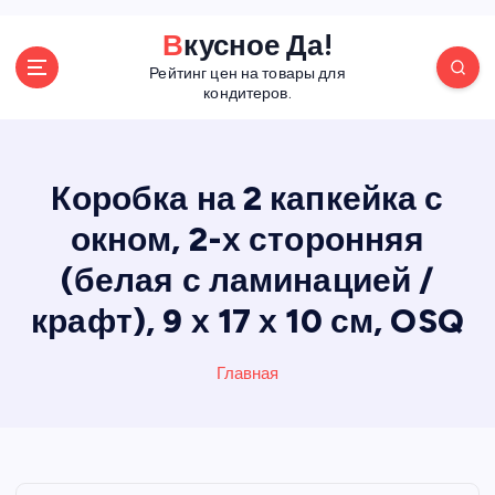
П
Вкусное Да!
е
Рейтинг цен на товары для
р
кондитеров.
е
й
т
и
Коробка на 2 капкейка с
к
окном, 2-х сторонняя
с
о
(белая с ламинацией /
д
е
крафт), 9 х 17 х 10 см, OSQ
р
ж
Главная
а
н
и
ю