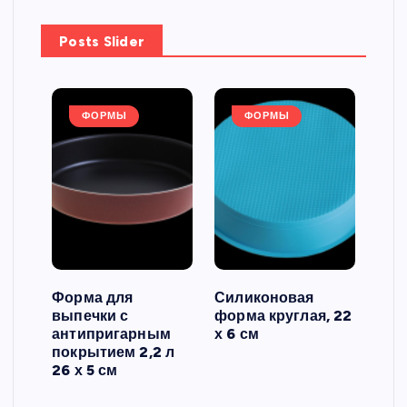
Posts Slider
ФОРМЫ
ФОРМЫ
Форма для
Силиконовая
Сил
выпечки с
форма круглая, 22
фор
антипригарным
х 6 см
вып
 3
покрытием 2,2 л
риф
26 х 5 см