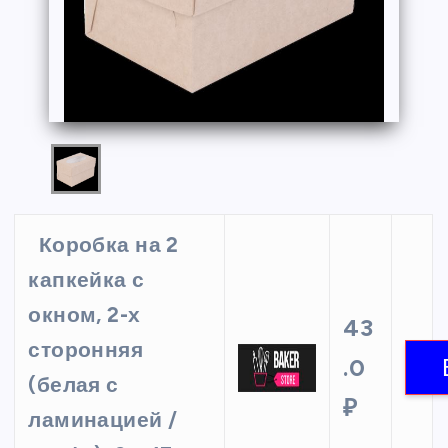
Коробка на 2
капкейка с
окном, 2-х
43
сторонняя
.0
(белая с
₽
ламинацией /