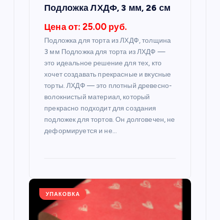
п
Подложка ЛХДФ, 3 мм, 26 см
и
Цена от: 25.00 руб.
Подложка для торта из ЛХДФ, толщина
с
3 мм Подложка для торта из ЛХДФ —
это идеальное решение для тех, кто
я
хочет создавать прекрасные и вкусные
торты. ЛХДФ — это плотный древесно-
м
волокнистый материал, который
прекрасно подходит для создания
подложек для тортов. Он долговечен, не
деформируется и не…
УПАКОВКА