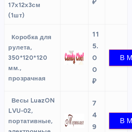
₽
17х12х3см
(1шт)
11
Коробка для
5.
рулета,
0
350*120*120
мм.,
0
прозрачная
₽
Весы LuazON
7
LVU-02,
4
портативные,
9
электронные,