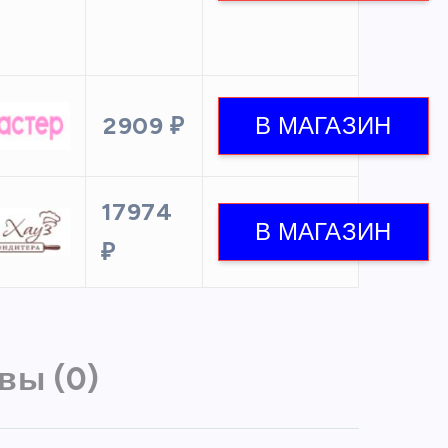
2909 ₽
17974
₽
вы (0)