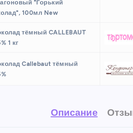
агоновый "Горький
олад", 100мл New
колад тёмный CALLEBAUT
5% 1 кг
колад Callebaut тёмный
5%
Описание
Отзы