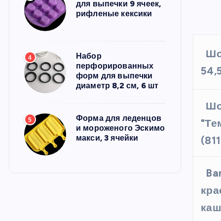
для выпечки 9 ячеек,
рифленые кексики
Шо
Набор
4
перфорированных
54,
форм для выпечки
диаметр 8,2 см, 6 шт
Шо
Форма для леденцов
5
"Те
и мороженого Эскимо
макси, 3 ячейки
(81
Ba
кра
каш