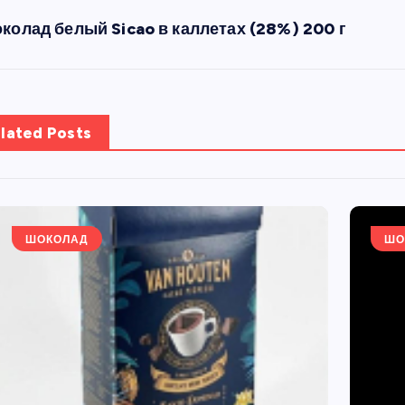
колад белый Sicao в каллетах (28%) 200 г
lated Posts
ШОКОЛАД
ШО