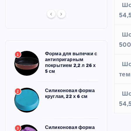
Шо
54,
Шо
500
Форма для выпечки с
1
антипригарным
Шо
покрытием 2,2 л 26 х
5 см
тем
Силиконовая форма
2
Шо
круглая, 22 х 6 см
54,
Силиконовая форма
3