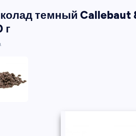
олад темный Callebaut 8
 г
д