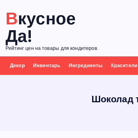
П
Вкусное
е
р
Да!
е
й
Рейтинг цен на товары для кондитеров.
т
и
Декор
Инвентарь
Ингредиенты
Красители
к
с
о
д
Шоколад т
е
р
ж
а
н