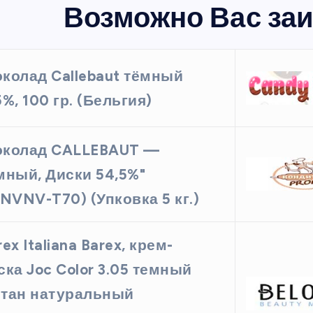
Возможно Вас заи
колад Callebaut тёмный
5%, 100 гр. (Бельгия)
колад CALLEBAUT —
мный, Диски 54,5%"
1NVNV-T70) (Упковка 5 кг.)
rex Italiana Barex, крем-
ска Joc Color 3.05 темный
тан натуральный