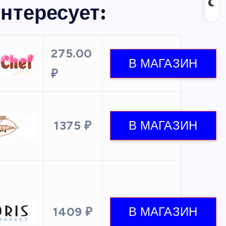
нтересует:
275.00
₽
1375 ₽
1409 ₽