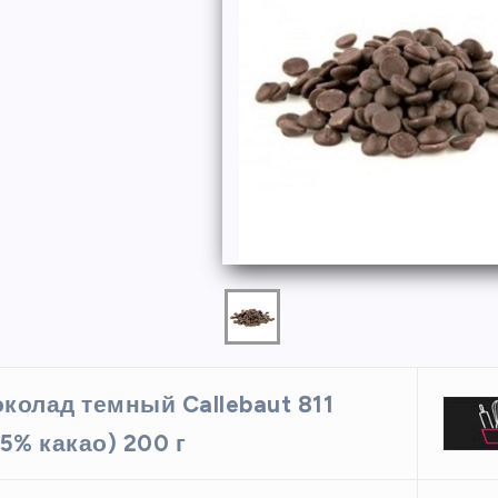
ФОРМЫ
колад темный Callebaut 811
ая форма
Силиконовая форма для
,5% какао) 200 г
 х 6 см
выпечки 9 ячеек, рифлены
кексики