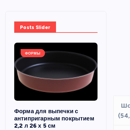
Posts Slider
ФОРМЫ
ФОРМЫ
Шо
Форма для выпечки с
Силиконов
(54
си,
антипригарным покрытием
круглая, 22
2,2 л 26 х 5 см