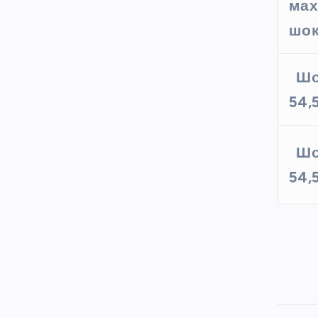
мах
шок
Шо
54,
Шо
54,