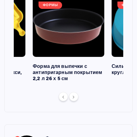
ФОРМЫ
ФОРМЫ
ов и
Форма для выпечки с
Силиконо
о макси,
антипригарным покрытием
круглая, 2
2,2 л 26 х 5 см