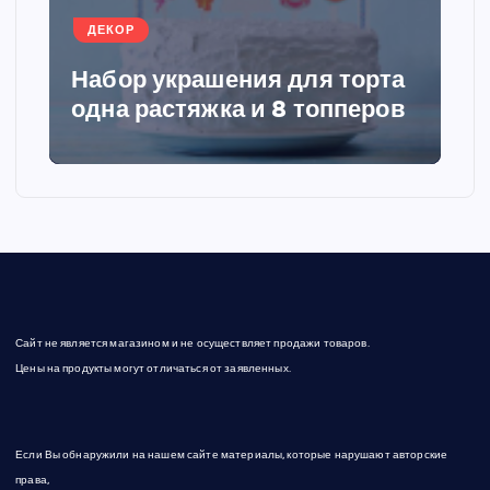
ДЕКОР
и
Набор украшения для торта
я
одна растяжка и 8 топперов
з
а
п
и
Сайт не является магазином и не осуществляет продажи товаров.
с
Цены на продукты могут отличаться от заявленных.
е
Если Вы обнаружили на нашем сайте материалы, которые нарушают авторские
й
права,