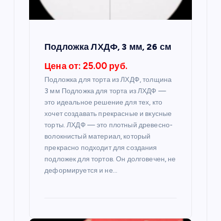
а
п
Подложка ЛХДФ, 3 мм, 26 см
и
Цена от: 25.00 руб.
Подложка для торта из ЛХДФ, толщина
с
3 мм Подложка для торта из ЛХДФ —
это идеальное решение для тех, кто
я
хочет создавать прекрасные и вкусные
торты. ЛХДФ — это плотный древесно-
м
волокнистый материал, который
прекрасно подходит для создания
подложек для тортов. Он долговечен, не
деформируется и не…