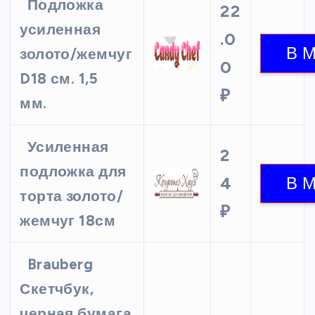
Подложка
22
усиленная
.0
золото/жемчуг
0
D18 см. 1,5
₽
мм.
Усиленная
2
подложка для
4
торта золото/
₽
жемчуг 18см
Brauberg
Скетчбук,
черная бумага