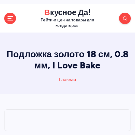
П
Вкусное Да!
е
Рейтинг цен на товары для
р
кондитеров.
е
й
т
и
Подложка золото 18 см, 0.8
к
мм, I Love Bake
с
о
д
Главная
е
р
ж
а
н
и
ю