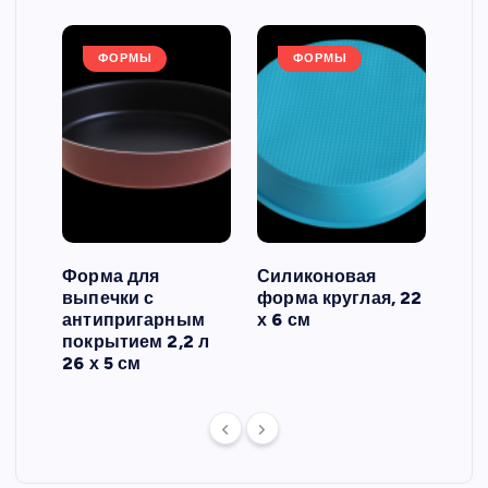
ФОРМЫ
ФОРМЫ
Форма для
Силиконовая
Сил
выпечки с
форма круглая, 22
фор
антипригарным
х 6 см
вып
 3
покрытием 2,2 л
риф
26 х 5 см