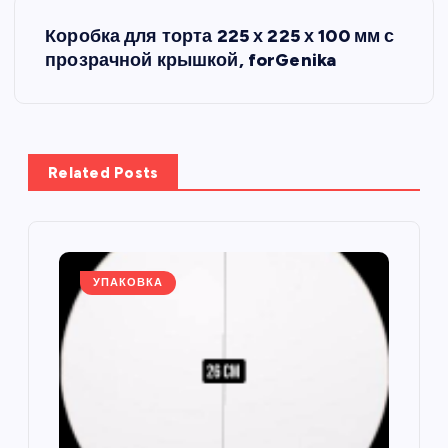
в
Коробка для торта 225 х 225 х 100 мм с
и
прозрачной крышкой, forGenika
г
а
Related Posts
ц
и
я
УПАКОВКА
п
о
з