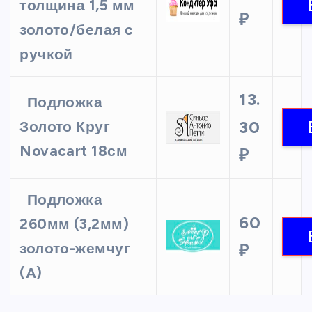
толщина 1,5 мм
₽
золото/белая с
ручкой
13.
Подложка
30
Золото Круг
Novacart 18см
₽
Подложка
60
260мм (3,2мм)
золото-жемчуг
₽
(А)