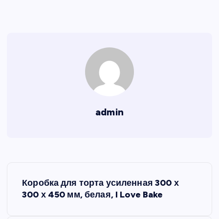
admin
Н
Коробка для торта усиленная 300 х
а
300 х 450 мм, белая, I Love Bake