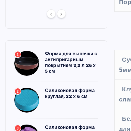
Пор
Форма для выпечки с
1
Су
антипригарным
покрытием 2,2 л 26 х
5мм
5 см
Кл
Силиконовая форма
2
круглая, 22 х 6 см
сла
Бе
Силиконовая форма
для
3