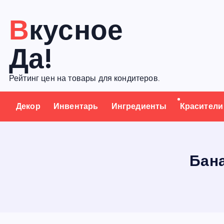
П
Вкусное
е
р
Да!
е
й
Рейтинг цен на товары для кондитеров.
т
и
Декор
Инвентарь
Ингредиенты
Красители
к
с
о
д
Бан
е
р
ж
а
н