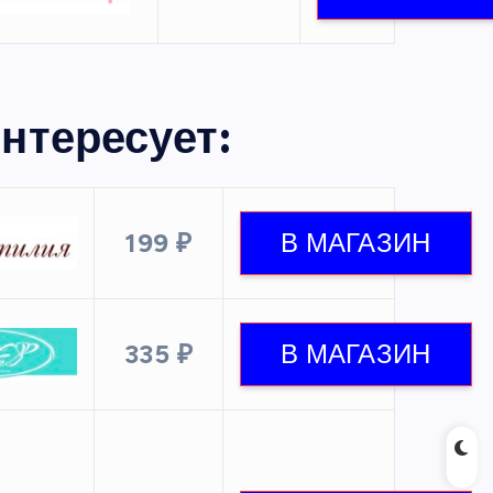
нтересует:
199 ₽
335 ₽