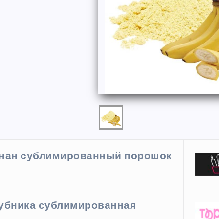
ФОРМЫ
нан сублимированный порошок
г
ая форма
Силиконовая форма для
 х 6 см
выпечки 9 ячеек, рифлены
убника сублимированная
кексики