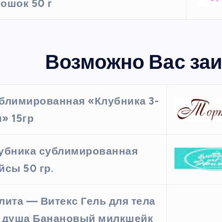
ошок 50 г
Возможно Вас заи
блимированная «Клубника 3-
» 15гр
убника сублимированная
йсы 50 гр.
лита — Витекс Гель для тела
 душа Банановый милкшейк