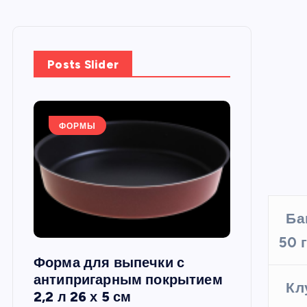
Posts Slider
ФОРМЫ
ФОРМЫ
Ба
50 
Форма для выпечки с
Силиконов
си,
антипригарным покрытием
круглая, 22
Кл
2,2 л 26 х 5 см