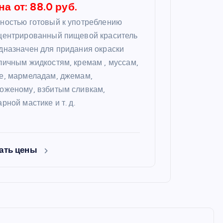
на от: 88.0 руб.
ностью готовый к употреблению
центрированный пищевой краситель
дназначен для придания окраски
личным жидкостям, кремам , муссам,
е, мармеладам, джемам,
оженому, взбитым сливкам,
арной мастике и т. д.
ать цены