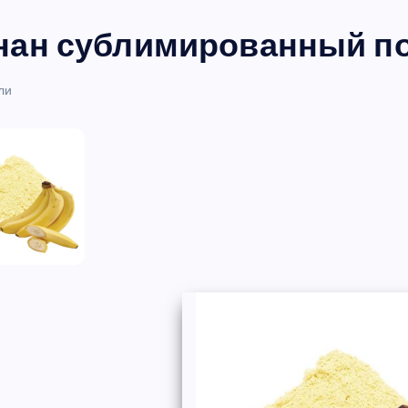
нан сублимированный по
ли