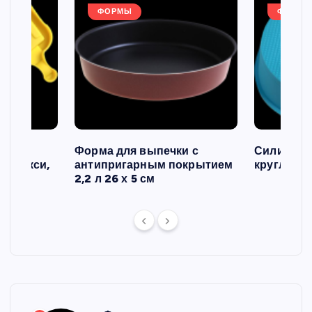
ФОРМЫ
ФОРМЫ
ов и
Форма для выпечки с
Силиконо
о макси,
антипригарным покрытием
круглая, 2
2,2 л 26 х 5 см