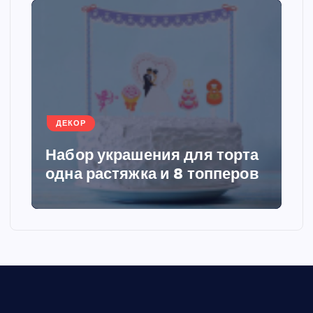
н
а
ц
ДЕКОР
и
Набор украшения для торта
я
одна растяжка и 8 топперов
з
а
п
и