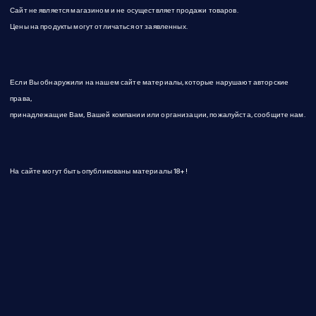
Сайт не является магазином и не осуществляет продажи товаров.
с
Цены на продукты могут отличаться от заявленных.
е
Если Вы обнаружили на нашем сайте материалы, которые нарушают авторские
й
права,
принадлежащие Вам, Вашей компании или организации, пожалуйста, сообщите нам.
На сайте могут быть опубликованы материалы 18+!