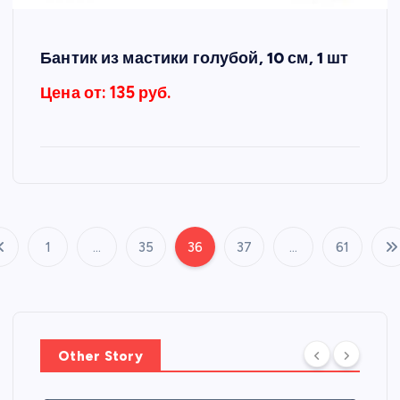
Бантик из мастики голубой, 10 см, 1 шт
Цена от: 135 руб.
1
…
35
36
37
…
61
П
а
г
Other Story
и