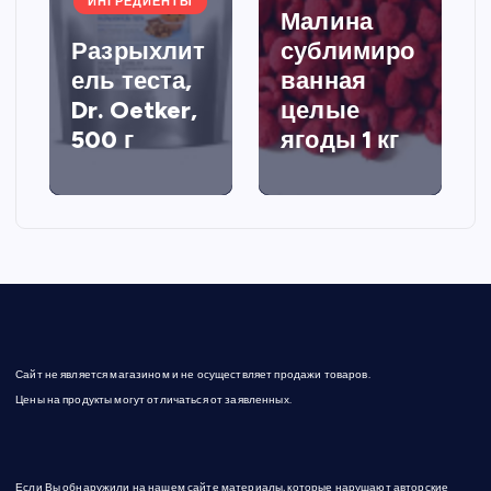
ИНГРЕДИЕНТЫ
Малина
Разрыхлит
сублимиро
ель теста,
ванная
Dr. Oetker,
целые
500 г
ягоды 1 кг
Сайт не является магазином и не осуществляет продажи товаров.
Цены на продукты могут отличаться от заявленных.
Если Вы обнаружили на нашем сайте материалы, которые нарушают авторские