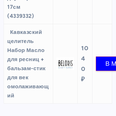
17см
(4339332)
Кавказский
целитель
10
Набор Масло
4
для ресниц +
бальзам-стик
0
для век
₽
омолаживающ
ий