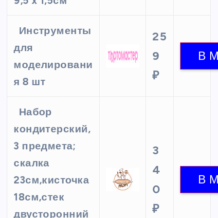
9,5 x 1,5см
Инструменты
25
для
9
моделировани
₽
я 8 шт
Набор
кондитерский,
3 предмета;
3
скалка
4
23см,кисточка
0
18см,стек
₽
двусторонний