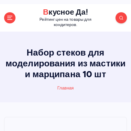
П
Вкусное Да!
е
Рейтинг цен на товары для
р
кондитеров.
е
й
т
и
Набор стеков для
к
моделирования из мастики
с
о
и марципана 10 шт
д
е
р
Главная
ж
а
н
и
ю