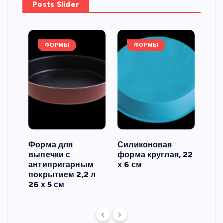
Posts Slider
ФОРМЫ
ФОРМЫ
Форма для
Силиконовая
Сил
выпечки с
форма круглая, 22
фор
антипригарным
х 6 см
вып
 3
покрытием 2,2 л
риф
26 х 5 см