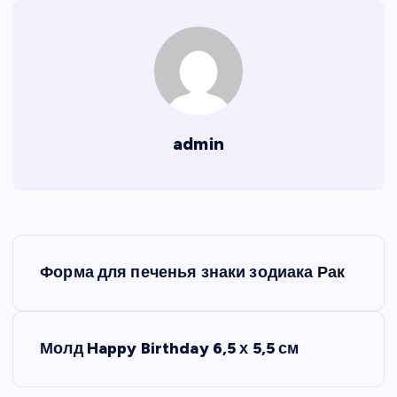
admin
Н
Форма для печенья знаки зодиака Рак
а
в
Молд Happy Birthday 6,5 х 5,5 см
и