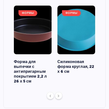
ФОРМЫ
ФОРМЫ
Форма для
Силиконовая
Сил
выпечки с
форма круглая, 22
фор
антипригарным
х 6 см
вып
 3
покрытием 2,2 л
риф
26 х 5 см