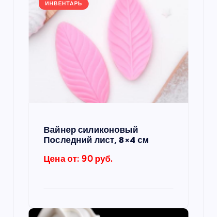
я
ИНВЕНТАРЬ
п
о
з
а
п
Вайнер силиконовый
Последний лист, 8×4 см
и
Цена от: 90 руб.
с
я