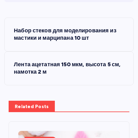
Н
Набор стеков для моделирования из
а
мастики и марципана 10 шт
в
Лента ацетатная 150 мкм, высота 5 см,
и
намотка 2 м
г
а
Related Posts
ц
и