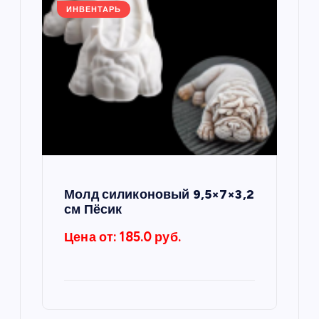
м
ИНВЕНТАРЬ
Молд силиконовый 9,5×7×3,2
см Пёсик
Цена от: 185.0 руб.