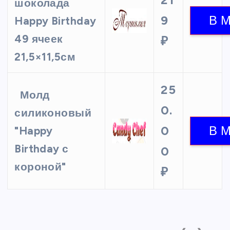
шоколада
9
Happy Birthday
49 ячеек
₽
21,5×11,5см
25
Молд
0.
силиконовый
0
"Happy
Birthday с
0
короной"
₽