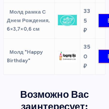
33
Молд рамка С
5
Днем Рождения,
6×3,7×0,6 см
₽
35
Молд "Happy
0
Birthday"
₽
Возможно Вас
заинтересует: