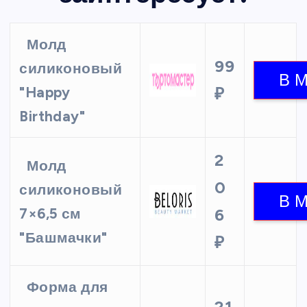
Молд
99
силиконовый
"Happy
₽
Birthday"
2
Молд
0
силиконовый
7×6,5 см
6
"Башмачки"
₽
Форма для
21