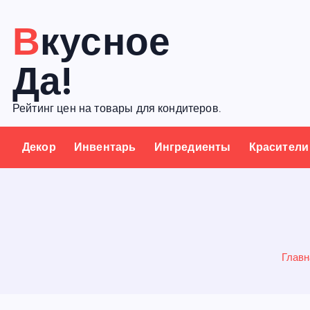
П
Вкусное
е
р
Да!
е
й
Рейтинг цен на товары для кондитеров.
т
и
Декор
Инвентарь
Ингредиенты
Красители
к
с
о
д
е
р
Главн
ж
а
н