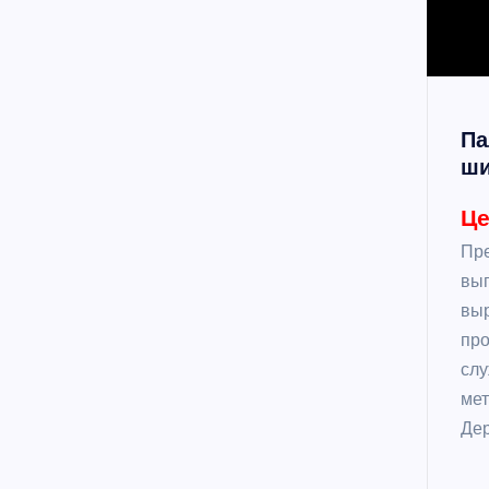
Па
ши
Це
Пре
вып
выр
про
слу
мет
Дер