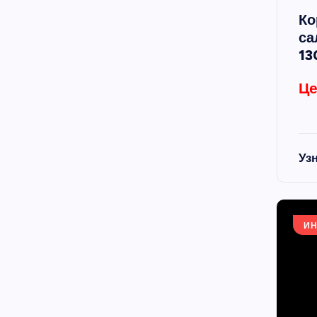
Ко
са
13
Це
Уз
ИН