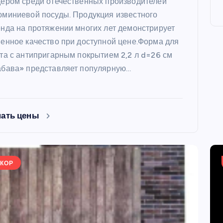
ером среди отечественных производителей
миниевой посуды. Продукция известного
нда на протяжении многих лет демонстрирует
енное качество при доступной цене.Форма для
та с антипригарным покрытием 2,2 л d=26 см
абава» представляет популярную…
ФОРМЫ
нать цены
КОР
ая форма
Силиконовая форма для
 х 6 см
выпечки 9 ячеек, рифлены
кексики