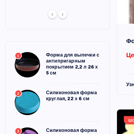
Фо
Це
Форма для выпечки с
1
антипригарным
покрытием 2,2 л 26 х
5 см
Уз
Силиконовая форма
2
круглая, 22 х 6 см
Ш
Силиконовая форма
3