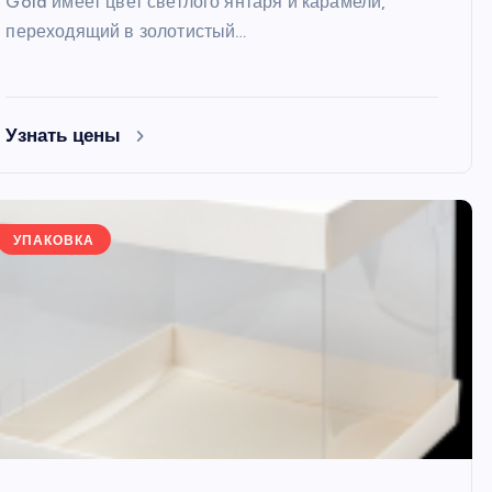
Gold имеет цвет светлого янтаря и карамели,
переходящий в золотистый…
Узнать цены
УПАКОВКА