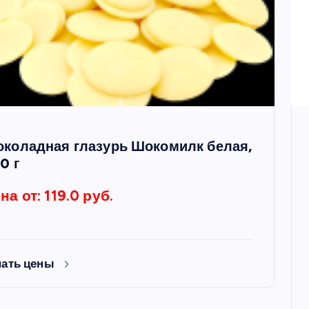
коладная глазурь Шокомилк белая,
0 г
на от: 119.0 руб.
нать цены