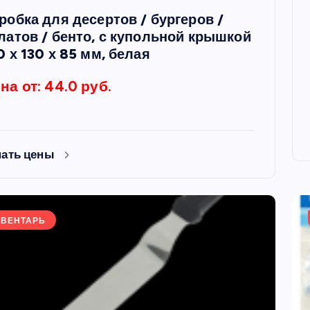
робка для десертов / бургеров /
латов / бенто, с купольной крышкой
0 х 130 х 85 мм, белая
на от: 44.0 руб.
нать цены
ВЕНТАРЬ