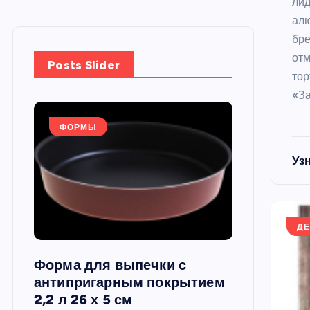
лид
алю
бре
отм
Posts Slider
тор
«З
ФОРМЫ
ФОРМЫ
Уз
ДЕ
Форма для выпечки с
Силиконов
си,
антипригарным покрытием
круглая, 22
2,2 л 26 х 5 см