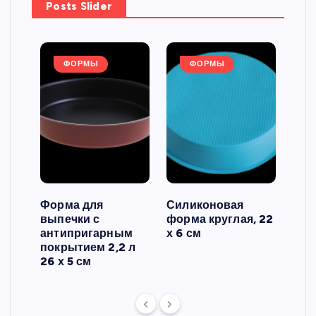
Posts Slider
ФОРМЫ
ФОРМЫ
Форма для
Силиконовая
Сил
выпечки с
форма круглая, 22
фор
антипригарным
х 6 см
вып
 3
покрытием 2,2 л
риф
26 х 5 см