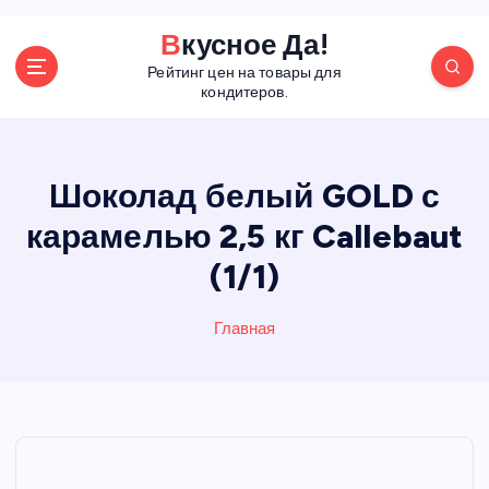
П
Вкусное Да!
е
Рейтинг цен на товары для
р
кондитеров.
е
й
т
и
Шоколад белый GOLD с
к
карамелью 2,5 кг Callebaut
с
о
(1/1)
д
е
р
Главная
ж
а
н
и
ю