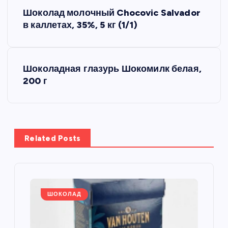
Н
Шоколад молочный Chocovic Salvador
а
в каллетах, 35%, 5 кг (1/1)
в
Шоколадная глазурь Шокомилк белая,
и
200 г
г
а
Related Posts
ц
и
я
ШОКОЛАД
п