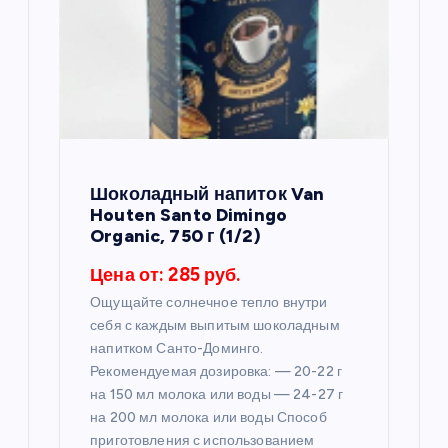
о
з
а
п
Шоколадный напиток Van
Houten Santo Dimingo
и
Organic, 750 г (1/2)
Цена от: 285 руб.
с
Ощущайте солнечное тепло внутри
себя с каждым выпитым шоколадным
я
напитком Санто-Доминго.
Рекомендуемая дозировка: — 20-22 г
м
на 150 мл молока или воды — 24-27 г
на 200 мл молока или воды Способ
приготовления с использованием