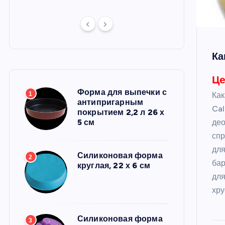
Ка
Це
Форма для выпечки с
1
Как
антипригарным
Ca
покрытием 2,2 л 26 х
5 см
де
спр
для
Силиконовая форма
2
бар
круглая, 22 х 6 см
дл
хр
Силиконовая форма
3