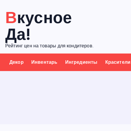
П
Вкусное
е
р
Да!
е
й
Рейтинг цен на товары для кондитеров.
т
и
Декор
Инвентарь
Ингредиенты
Красители
к
с
о
д
е
р
ж
а
н