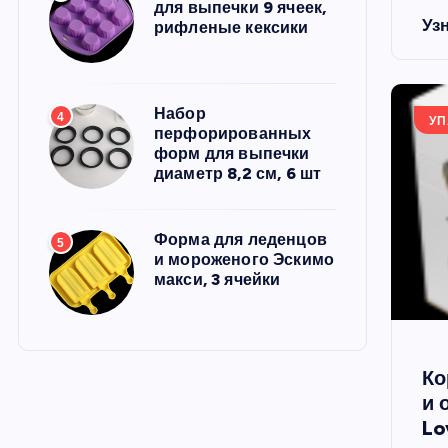
для выпечки 9 ячеек,
Уз
рифленые кексики
Набор
4
УП
перфорированных
форм для выпечки
диаметр 8,2 см, 6 шт
Форма для леденцов
5
и мороженого Эскимо
макси, 3 ячейки
Ко
и 
Lo