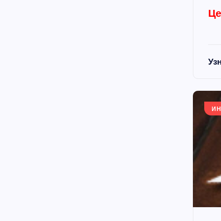
Це
Уз
ИН