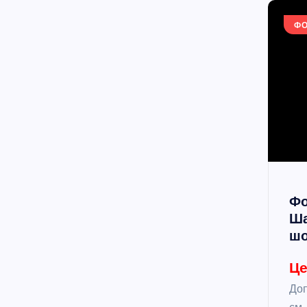
Ф
Фо
Ша
ш
Це
Доп