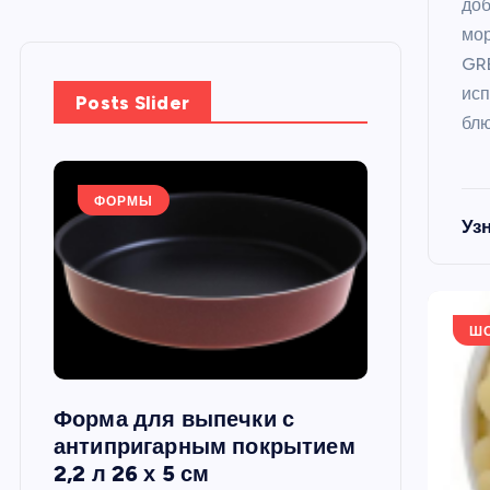
до
мор
GRE
исп
Posts Slider
блю
ФОРМЫ
ФОРМЫ
Уз
Ш
Форма для выпечки с
Силиконов
си,
антипригарным покрытием
круглая, 22
2,2 л 26 х 5 см