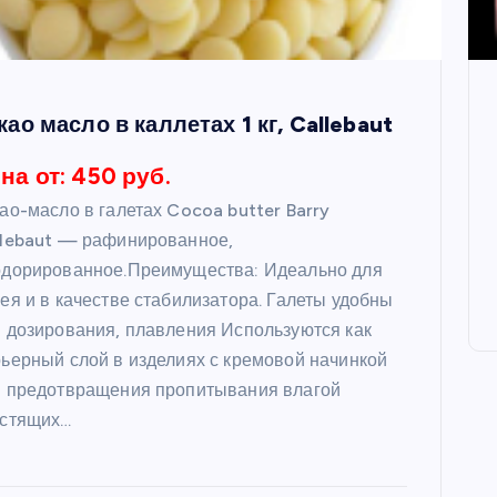
као масло в каллетах 1 кг, Callebaut
на от: 450 руб.
ао-масло в галетах Cocoa butter Barry
llebaut — рафинированное,
одорированное.Преимущества: Идеально для
ея и в качестве стабилизатора. Галеты удобны
 дозирования, плавления Используются как
ьерный слой в изделиях с кремовой начинкой
я предотвращения пропитывания влагой
устящих…