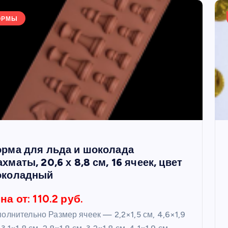
ОРМЫ
рма для льда и шоколада
хматы, 20,6 х 8,8 см, 16 ячеек, цвет
околадный
на от: 110.2 руб.
олнительно Размер ячеек — 2,2×1,5 см, 4,6×1,9