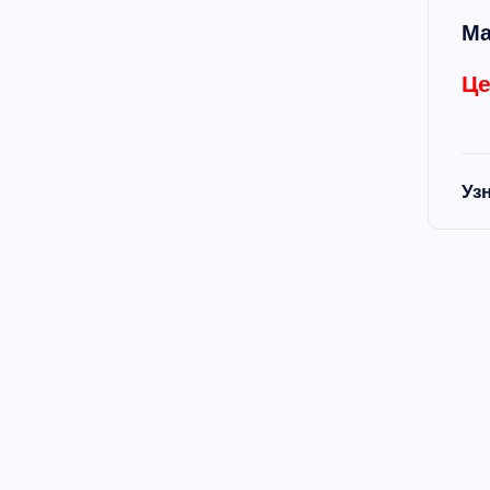
Ма
Це
Уз