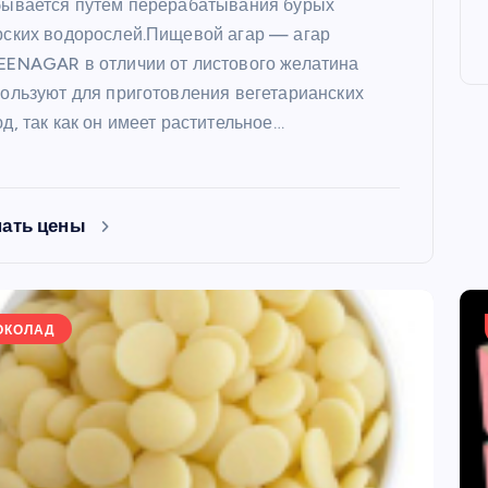
бывается путем перерабатывания бурых
ских водорослей.Пищевой агар — агар
ENAGAR в отличии от листового желатина
ользуют для приготовления вегетарианских
д, так как он имеет растительное…
ФОРМЫ
нать цены
ОКОЛАД
ая форма
Силиконовая форма для
 х 6 см
выпечки 9 ячеек, рифлены
кексики