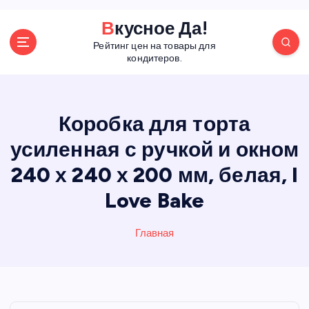
П
Вкусное Да!
е
Рейтинг цен на товары для
р
кондитеров.
е
й
т
и
Коробка для торта
к
усиленная с ручкой и окном
с
о
240 х 240 х 200 мм, белая, I
д
е
Love Bake
р
ж
Главная
а
н
и
ю