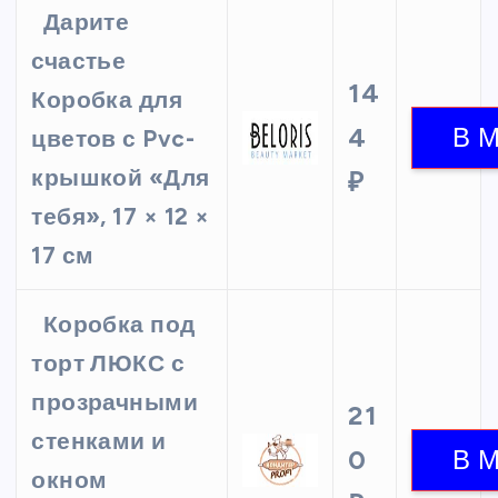
Дарите
счастье
14
Коробка для
4
цветов с Pvc-
крышкой «Для
₽
тебя», 17 × 12 ×
17 см
Коробка под
торт ЛЮКС с
прозрачными
21
стенками и
0
окном