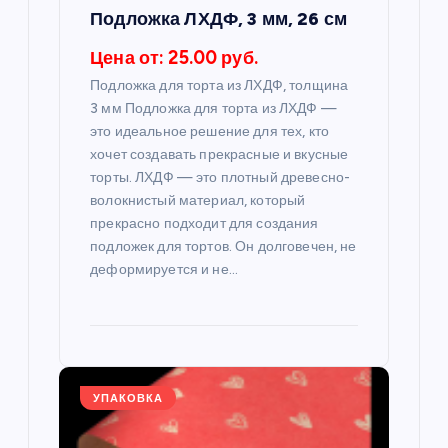
п
Подложка ЛХДФ, 3 мм, 26 см
и
Цена от: 25.00 руб.
Подложка для торта из ЛХДФ, толщина
с
3 мм Подложка для торта из ЛХДФ —
это идеальное решение для тех, кто
я
хочет создавать прекрасные и вкусные
торты. ЛХДФ — это плотный древесно-
м
волокнистый материал, который
прекрасно подходит для создания
подложек для тортов. Он долговечен, не
деформируется и не…
УПАКОВКА