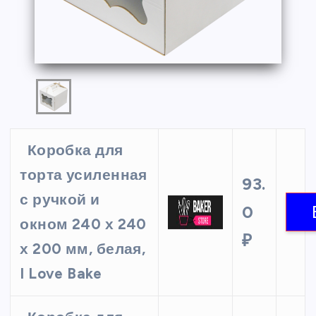
Коробка для
торта усиленная
93.
с ручкой и
0
окном 240 х 240
₽
х 200 мм, белая,
I Love Bake