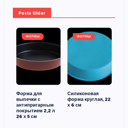
Posts Slider
ФОРМЫ
ФОРМЫ
Форма для
Силиконовая
Сил
выпечки с
форма круглая, 22
фор
антипригарным
х 6 см
вып
 3
покрытием 2,2 л
риф
26 х 5 см