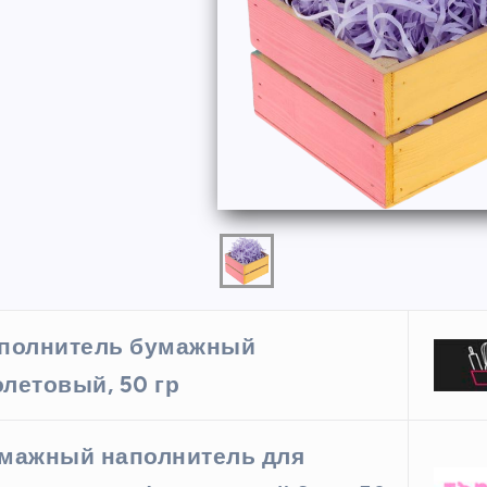
ФОРМЫ
полнитель бумажный
летовый, 50 гр
ая форма
Силиконовая форма для
 х 6 см
выпечки 9 ячеек, рифлены
мажный наполнитель для
кексики