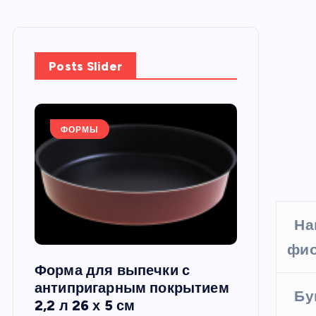
Posts Slider
ФОРМЫ
ФОРМЫ
На
фио
Форма для выпечки с
Силиконов
си,
антипригарным покрытием
круглая, 22
Бу
2,2 л 26 х 5 см