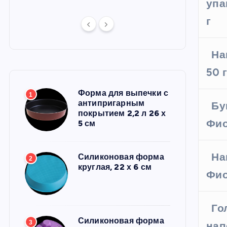
упа
г
На
50 г
Форма для выпечки с
1
антипригарным
Бу
покрытием 2,2 л 26 х
Фио
5 см
На
Силиконовая форма
2
круглая, 22 х 6 см
Фио
Го
Силиконовая форма
3
нап