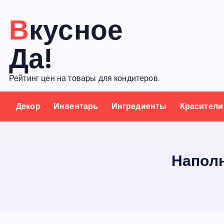
П
Вкусное
е
р
Да!
е
й
Рейтинг цен на товары для кондитеров.
т
и
Декор
Инвентарь
Ингредиенты
Красители
к
с
о
д
Наполн
е
р
ж
а
н