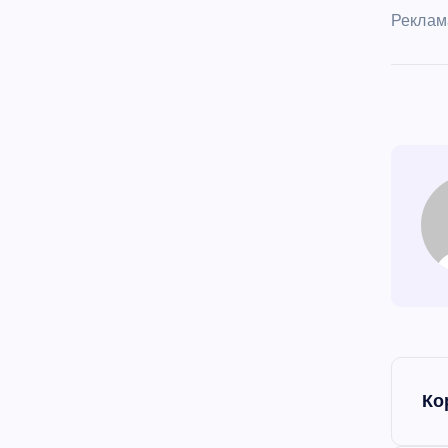
Реклам
Н
Ко
а