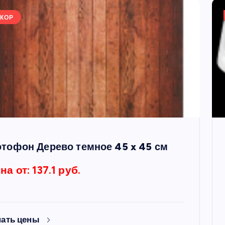
КОР
тофон Дерево темное 45 x 45 см
на от: 137.1 руб.
нать цены