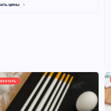
нать цены
ФОРМЫ
ВЕНТАРЬ
ая форма
Силиконовая форма для
 х 6 см
выпечки 9 ячеек, рифлены
кексики