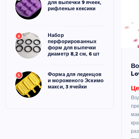
для выпечки 9 ячеек,
рифленые кексики
Набор
4
перфорированных
форм для выпечки
диаметр 8,2 см, 6 шт
Во
Lo
Форма для леденцов
5
и мороженого Эскимо
макси, 3 ячейки
Це
Вод
пре
мак
кра
раз