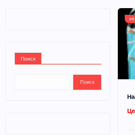
и
ю
УП
Поиск
Поиск
На
Це