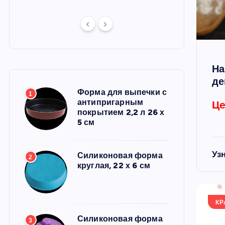
На
де
Форма для выпечки с
1
антипригарным
Це
покрытием 2,2 л 26 х
5 см
Уз
Силиконовая форма
2
круглая, 22 х 6 см
КР
Силиконовая форма
3