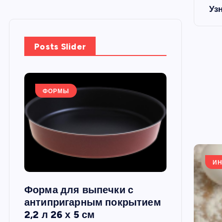
Уз
Posts Slider
ФОРМЫ
ФОРМЫ
ИН
Форма для выпечки с
Силиконов
си,
антипригарным покрытием
круглая, 22
2,2 л 26 х 5 см