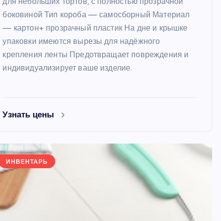
для небольших тортов, с полностью прозрачной
боковиной Тип короба — самосборный Материал
— картон+ прозрачный пластик На дне и крышке
упаковки имеются вырезы для надёжного
крепления ленты Предотвращает повреждения и
индивидуализирует ваше изделие.
ФОРМЫ
ФОРМЫ
Узнать цены
ИНВЕНТАРЬ
Набор перфорированных
Форма для ле
е
форм для выпечки диаметр
мороженого Э
8,2 см, 6 шт
3 ячейки