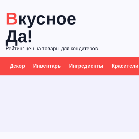
П
Вкусное
е
р
Да!
е
й
Рейтинг цен на товары для кондитеров.
т
и
Декор
Инвентарь
Ингредиенты
Красители
к
с
о
д
е
р
ж
а
н