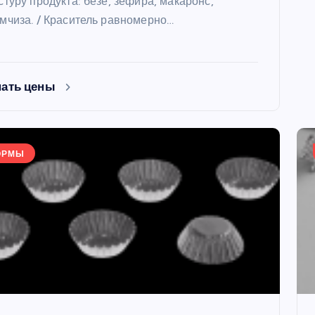
стуру продукта: безе, зефира, макаронс,
мчиза. / Краситель равномерно…
нать цены
ОРМЫ