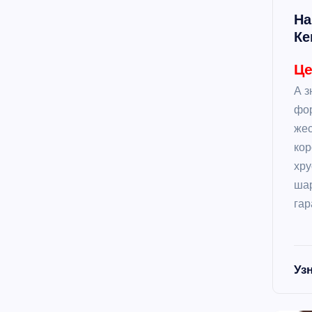
На
Ке
Це
А з
фо
жес
кор
хру
шар
гар
Уз