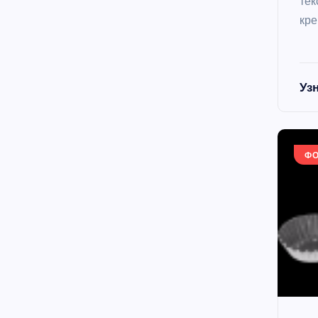
тек
кре
Уз
Ф