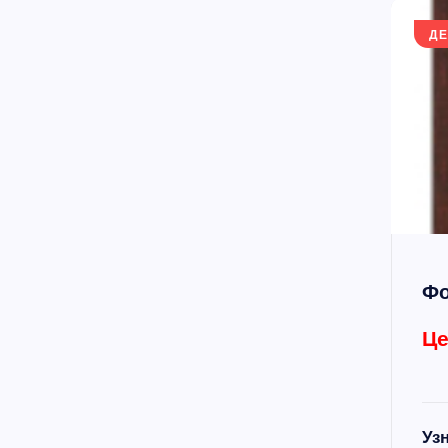
ДЕ
Фо
Це
Уз