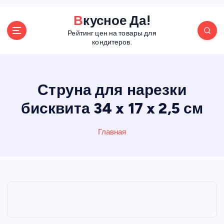
П
Вкусное Да!
е
Рейтинг цен на товары для
р
кондитеров.
е
й
т
и
Струна для нарезки
к
бисквита 34 x 17 x 2,5 см
с
о
д
Главная
е
р
ж
а
н
и
ю