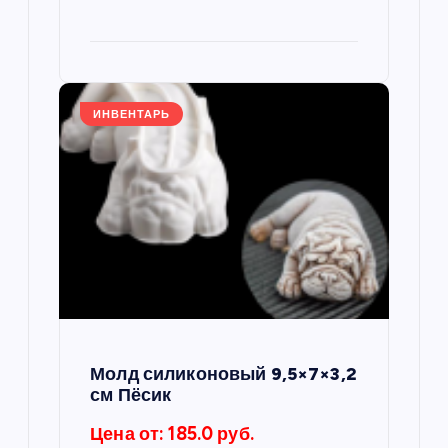
с
я
м
ИНВЕНТАРЬ
Молд силиконовый 9,5×7×3,2
см Пёсик
Цена от: 185.0 руб.