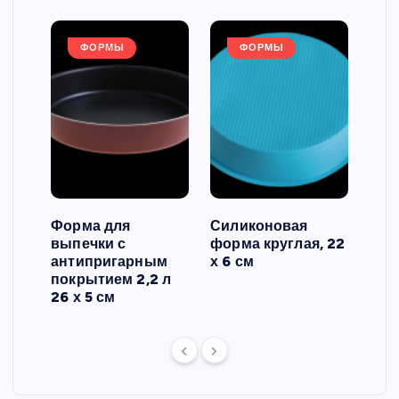
ФОРМЫ
ФОРМЫ
Форма для
Силиконовая
Сил
выпечки с
форма круглая, 22
фор
антипригарным
х 6 см
вып
 3
покрытием 2,2 л
риф
26 х 5 см