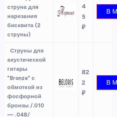
4
струна для
нарезания
5
бисквита (2
₽
струны)
Струны для
акустической
гитары
82
"Bronze" с
2
обмоткой из
₽
фосфорной
бронзы /.010
— .048/