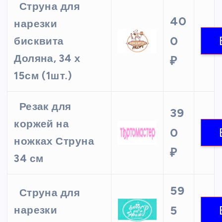
Струна для
40
нарезки
0
бисквита
Доляна, 34 х
₽
15см (1шт.)
Резак для
39
коржей на
0
ножках Струна
₽
34 см
59
Струна для
5
нарезки