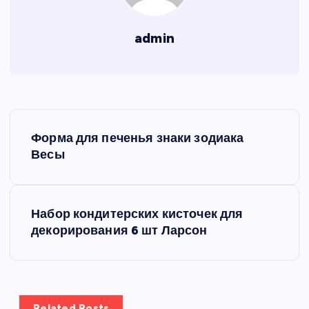
admin
Н
Форма для печенья знаки зодиака
а
Весы
в
Набор кондитерских кисточек для
и
декорирования 6 шт Ларсон
г
а
Related Posts