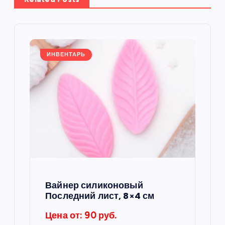
ц
и
я
ИНВЕНТАРЬ
п
о
з
а
п
Вайнер силиконовый
Последний лист, 8×4 см
и
Цена от: 90 руб.