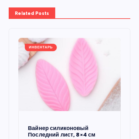
а
Related Posts
ц
и
я
ИНВЕНТАРЬ
п
о
з
а
п
Вайнер силиконовый
Последний лист, 8×4 см