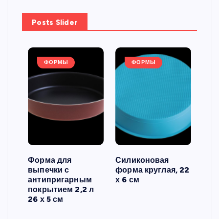
Posts Slider
ФОРМЫ
ФОРМЫ
Форма для
Силиконовая
Сил
выпечки с
форма круглая, 22
фор
антипригарным
х 6 см
вып
 3
покрытием 2,2 л
риф
26 х 5 см