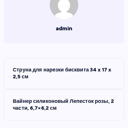
admin
Н
Струна для нарезки бисквита 34 x 17 x
а
2,5 см
в
Вайнер силиконовый Лепесток розы, 2
и
части, 6,7×6,2 см
г