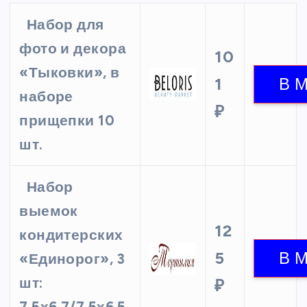
Набор для
фото и декора
10
«Тыковки», в
1
наборе
₽
прищепки 10
шт.
Набор
выемок
12
кондитерских
5
«Единорог», 3
шт:
₽
7,5х6,7/7,5х6,5