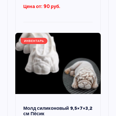
и
Цена от: 90 руб.
с
я
м
ИНВЕНТАРЬ
Молд силиконовый 9,5×7×3,2
см Пёсик