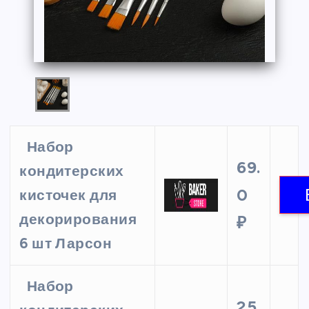
Набор
69.
кондитерских
0
кисточек для
декорирования
₽
6 шт Ларсон
Набор
25