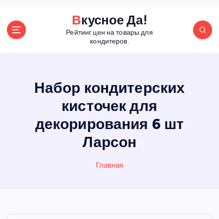
П
Вкусное Да!
е
Рейтинг цен на товары для
р
кондитеров.
е
й
т
и
Набор кондитерских
к
кисточек для
с
о
декорирования 6 шт
д
е
Ларсон
р
ж
Главная
а
н
и
ю