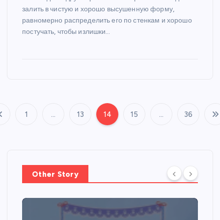
залить в чистую и хорошо высушенную форму,
равномерно распределить его по стенкам и хорошо
постучать, чтобы излишки…
1
…
13
14
15
…
36
П
а
г
Other Story
и