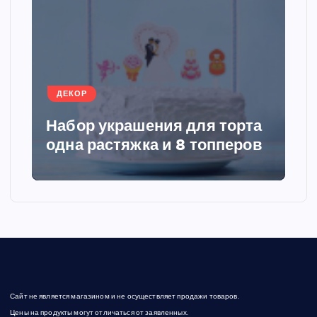
н
а
ц
ДЕКОР
и
Набор украшения для торта
я
одна растяжка и 8 топперов
з
а
п
и
Сайт не является магазином и не осуществляет продажи товаров.
с
Цены на продукты могут отличаться от заявленных.