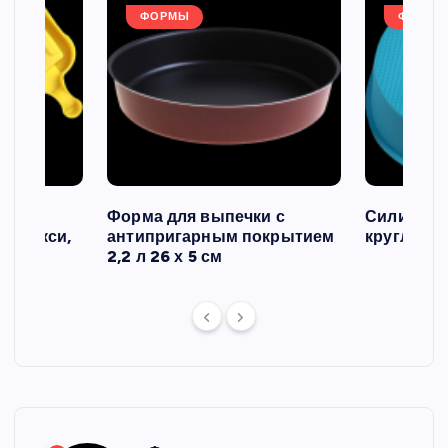
ФОРМЫ
ФОРМЫ
ов и
Форма для выпечки с
Силиконо
о макси,
антипригарным покрытием
круглая, 2
2,2 л 26 х 5 см