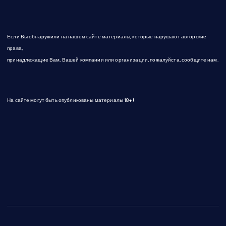
е
Если Вы обнаружили на нашем сайте материалы, которые нарушают авторские
й
права,
принадлежащие Вам, Вашей компании или организации, пожалуйста, сообщите нам.
На сайте могут быть опубликованы материалы 18+!