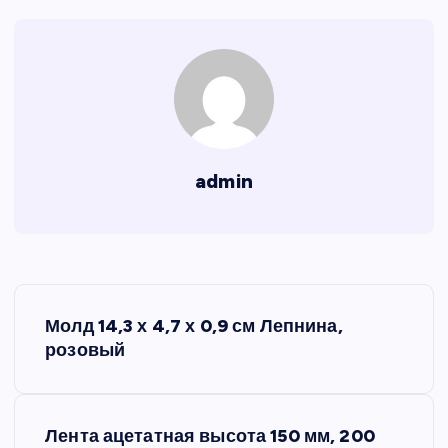
admin
Н
Молд 14,3 х 4,7 х 0,9 см Лепнина,
а
розовый
в
Лента ацетатная высота 150 мм, 200