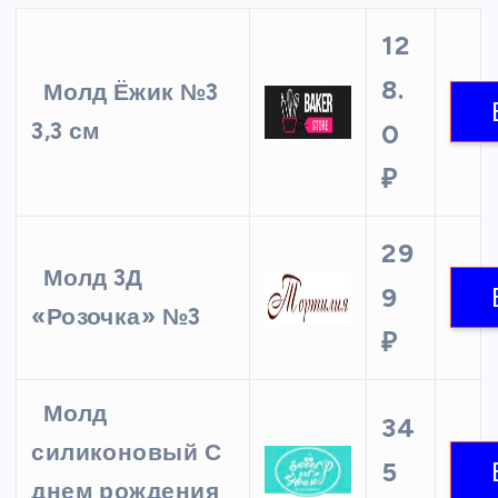
12
8.
Молд Ёжик №3
3,3 см
0
₽
29
Молд 3Д
9
«Розочка» №3
₽
Молд
34
силиконовый С
5
днем рождения