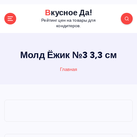
П
Вкусное Да!
е
Рейтинг цен на товары для
р
кондитеров.
е
й
т
и
Молд Ёжик №3 3,3 см
к
с
Главная
о
д
е
р
ж
а
н
и
ю