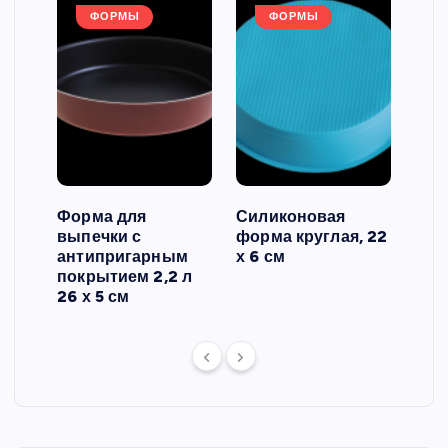
ФОРМЫ
ФОРМЫ
Форма для
Силиконовая
Сил
выпечки с
форма круглая, 22
фор
антипригарным
х 6 см
вып
 3
покрытием 2,2 л
риф
26 х 5 см