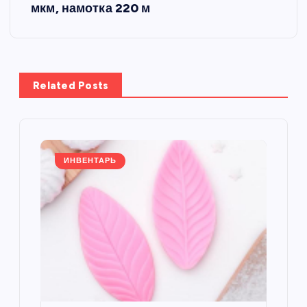
и
мкм, намотка 220 м
г
а
Related Posts
ц
и
я
ИНВЕНТАРЬ
п
о
з
а