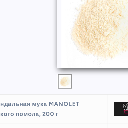
ФОРМЫ
ндальная мука MANOLET
ая форма
Силиконовая форма для
кого помола, 200 г
 х 6 см
выпечки 9 ячеек, рифлены
кексики