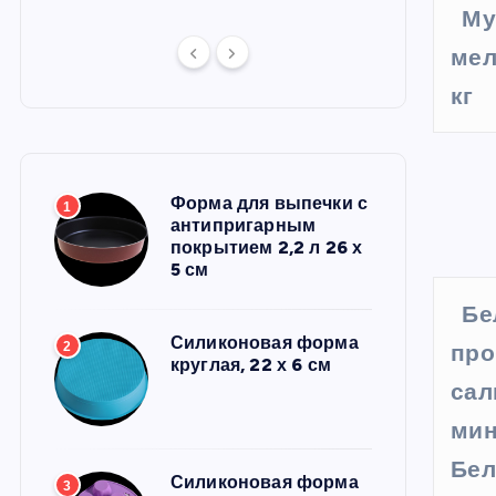
Му
мел
кг
Форма для выпечки с
1
антипригарным
покрытием 2,2 л 26 х
5 см
Бе
Силиконовая форма
2
про
круглая, 22 х 6 см
сал
мин
Бел
Силиконовая форма
3