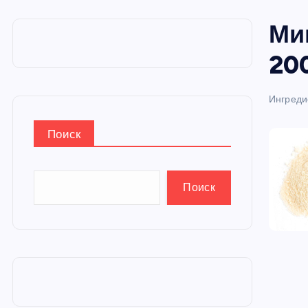
и
Ми
ю
200
Ингреди
Поиск
Поиск