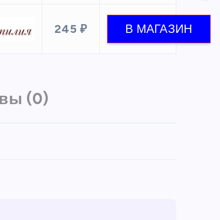
245 ₽
вы (0)