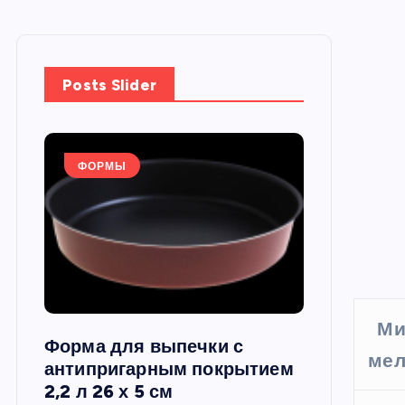
Posts Slider
ФОРМЫ
ФОРМЫ
Ми
Форма для выпечки с
Силиконов
мел
си,
антипригарным покрытием
круглая, 22
2,2 л 26 х 5 см