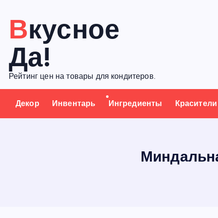
П
Вкусное
е
р
Да!
е
й
Рейтинг цен на товары для кондитеров.
т
и
Декор
Инвентарь
Ингредиенты
Красители
к
с
о
д
Миндальна
е
р
ж
а
н