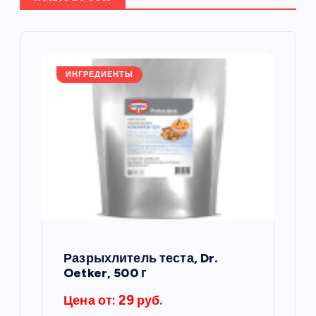
ц
и
я
ИНГРЕДИЕНТЫ
п
о
з
а
п
Разрыхлитель теста, Dr.
Oetker, 500 г
и
Цена от: 29 руб.