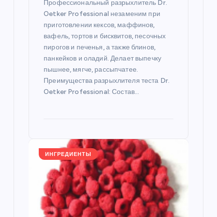
с
Профессиональный разрыхлитель Dr.
Oetker Professional незаменим при
я
приготовлении кексов, маффинов,
вафель, тортов и бисквитов, песочных
пирогов и печенья, а также блинов,
м
панкейков и оладий. Делает выпечку
пышнее, мягче, рассыпчатее.
Преимущества разрыхлителя теста Dr.
Oetker Professional: Состав…
ИНГРЕДИЕНТЫ