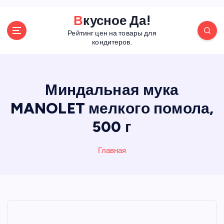
П
Вкусное Да!
е
Рейтинг цен на товары для
р
кондитеров.
е
й
т
и
Миндальная мука
к
MANOLET мелкого помола,
с
о
500 г
д
е
р
Главная
ж
а
н
и
ю