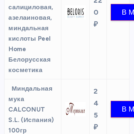
22
салициловая,
0
азелаиновая,
₽
миндальная
кислоты Peel
Home
Белорусская
косметика
Миндальная
2
мука
4
CALCONUT
5
S.L. (Испания)
₽
100гр