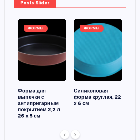
Posts Slider
ФОРМЫ
ФОРМЫ
Форма для
Силиконовая
Сил
выпечки с
форма круглая, 22
фор
антипригарным
х 6 см
вып
 3
покрытием 2,2 л
риф
26 х 5 см