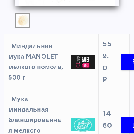
55
Миндальная
9.
мука MANOLET
мелкого помола,
0
500 г
₽
Мука
миндальная
14
бланшированна
60
я мелкого