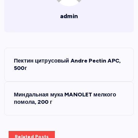
admin
Н
Пектин цитрусовый Andre Pectin APC,
а
500г
в
Миндальная мука MANOLET мелкого
и
помола, 200 г
г
а
Related Posts