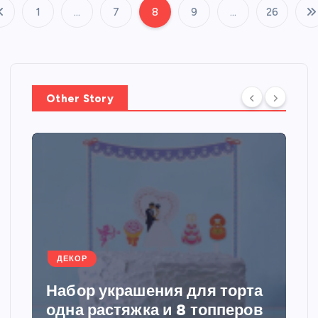
1
…
7
8
9
…
26
П
а
г
Other Story
и
н
а
ц
ДЕКОР
и
Набор украшения для торта
я
одна растяжка и 8 топперов