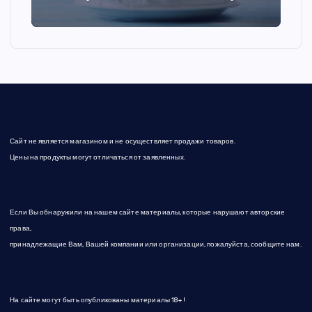
з
а
п
и
Сайт не является магазином и не осуществляет продажи товаров.
с
Цены на продукты могут отличаться от заявленных.
е
Если Вы обнаружили на нашем сайте материалы, которые нарушают авторские
й
права,
принадлежащие Вам, Вашей компании или организации, пожалуйста, сообщите нам.
На сайте могут быть опубликованы материалы 18+!