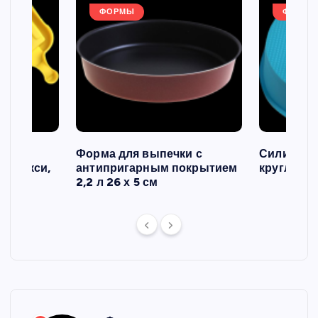
ФОРМЫ
ФОРМЫ
ов и
Форма для выпечки с
Силиконо
о макси,
антипригарным покрытием
круглая, 2
2,2 л 26 х 5 см