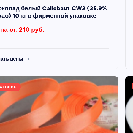
колад белый Callebaut CW2 (25.9%
као) 10 кг в фирменной упаковке
на от: 210 руб.
нать цены
АКОВКА