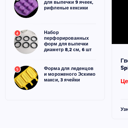
для выпечки 9 ячеек,
рифленые кексики
Набор
4
перфорированных
форм для выпечки
диаметр 8,2 см, 6 шт
Гв
Sp
Форма для леденцов
5
и мороженого Эскимо
макси, 3 ячейки
Це
Уз