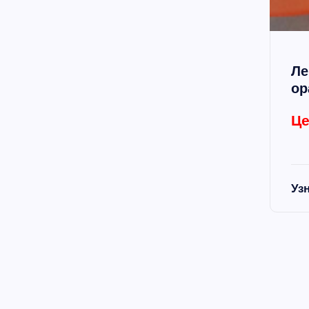
Ле
ор
Це
Уз