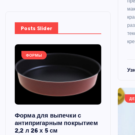
пре
мак
кра
раз
Posts Slider
тек
кре
ФОРМЫ
ФОРМЫ
Уз
ДЕ
Форма для выпечки с
Силиконов
си,
антипригарным покрытием
круглая, 22
2,2 л 26 х 5 см