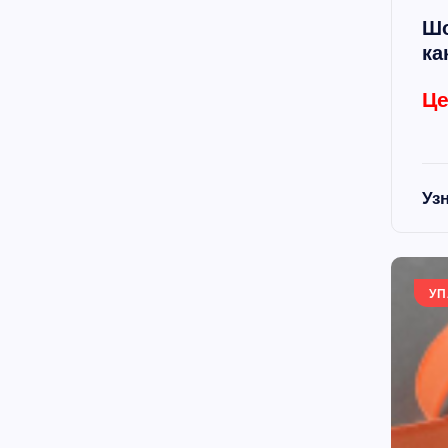
Шо
ка
Це
Уз
УП