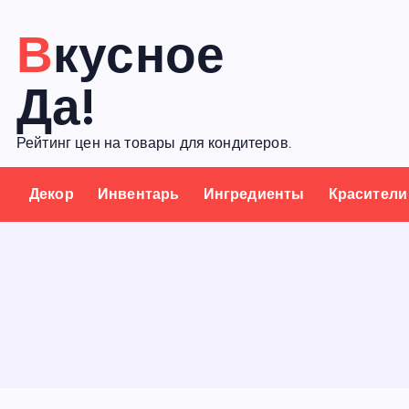
П
Вкусное
е
р
Да!
е
й
Рейтинг цен на товары для кондитеров.
т
и
Декор
Инвентарь
Ингредиенты
Красители
к
с
о
д
е
р
ж
а
н