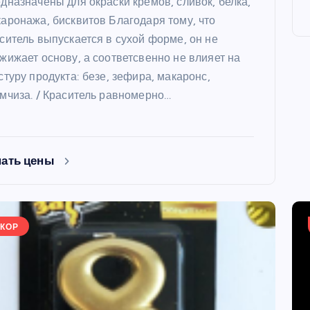
дназначены для окраски кремов, сливок, белка,
аронажа, бисквитов Благодаря тому, что
ситель выпускается в сухой форме, он не
жижает основу, а соответсвенно не влияет на
стуру продукта: безе, зефира, макаронс,
мчиза. / Краситель равномерно…
ФОРМЫ
нать цены
КОР
ая форма
Силиконовая форма для
 х 6 см
выпечки 9 ячеек, рифлены
кексики