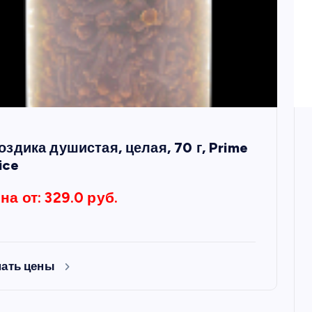
оздика душистая, целая, 70 г, Prime
ice
на от: 329.0 руб.
нать цены