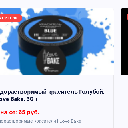
АСИТЕЛИ
дорастворимый краситель Голубой,
Love Bake, 30 г
на от: 65 руб.
орастворимые красители I Love Bake