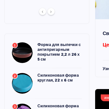
Св
Це
Форма для выпечки с
1
антипригарным
покрытием 2,2 л 26 х
5 см
Уз
Силиконовая форма
2
круглая, 22 х 6 см
И
Силиконовая форма
3