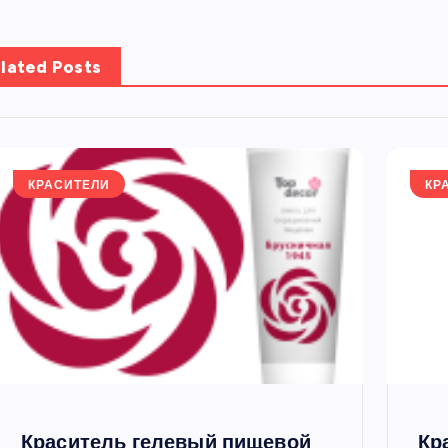
lated Posts
КРАСИТЕЛИ
КР
Краситель гелевый пищевой
Кр