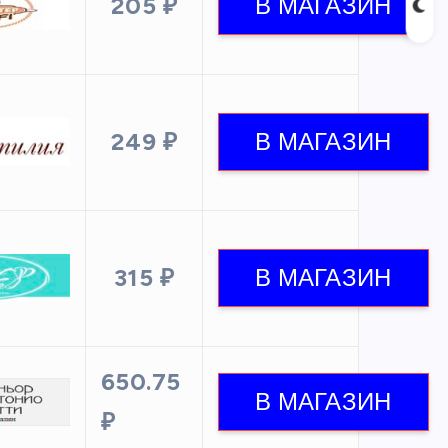
205 ₽
249 ₽
315 ₽
650.75
₽