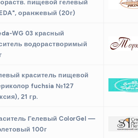
ораств. пищевой гелевый
EDA", оранжевый (20г)
eda-WG 03 красный
ситель водорастворимый
г
левый краситель пищевой
риколор fuchsia №127
ксия), 21 гр.
аситель Гелевый ColorGel —
летовый 100г