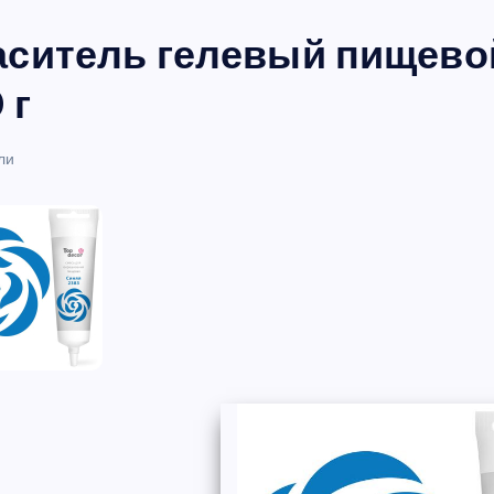
аситель гелевый пищевой
 г
ли