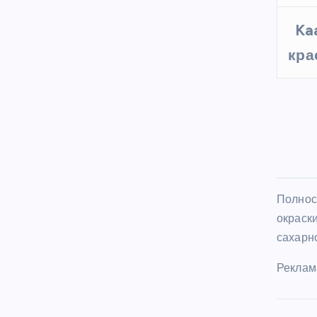
Ka
кра
Полнос
окраск
сахарно
Реклам