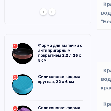
Кр
вод
"Бе
Форма для выпечки с
1
антипригарным
покрытием 2,2 л 26 х
5 см
Кр
Силиконовая форма
2
вод
круглая, 22 х 6 см
кра
Кр
Силиконовая форма
3