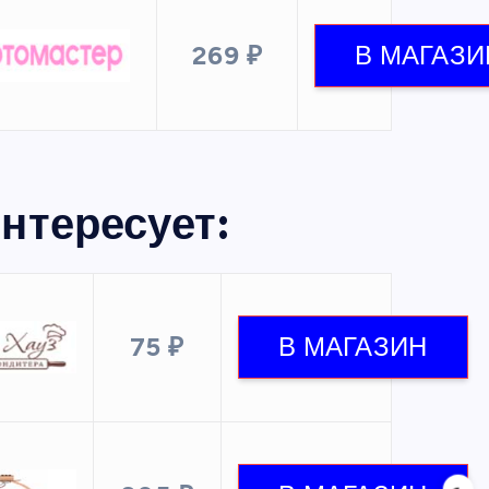
269 ₽
нтересует:
75 ₽