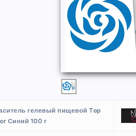
ФОРМЫ
аситель гелевый пищевой Top
ая форма
Силиконовая форма для
or Синий 100 г
 х 6 см
выпечки 9 ячеек, рифлены
кексики