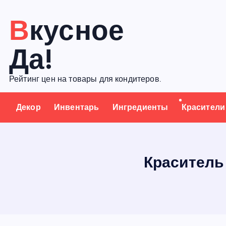
П
Вкусное
е
р
Да!
е
й
Рейтинг цен на товары для кондитеров.
т
и
Декор
Инвентарь
Ингредиенты
Красители
к
с
о
д
Краситель
е
р
ж
а
н