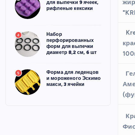
жир
для выпечки 9 ячеек,
рифленые кексики
"KR
Kr
Набор
4
перфорированных
кра
форм для выпечки
диаметр 8,2 см, 6 шт
100
Форма для леденцов
Ге
5
и мороженого Эскимо
Аме
макси, 3 ячейки
(фу
Кр
Фио