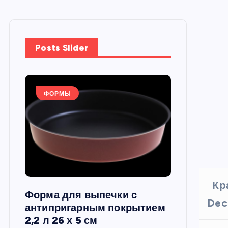
Posts Slider
ФОРМЫ
ФОРМЫ
Кр
Форма для выпечки с
Силиконов
Dec
си,
антипригарным покрытием
круглая, 22
2,2 л 26 х 5 см