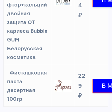
фтор+кальций
4
двойная
₽
защита ОТ
кариеса Bubble
GUM
Белорусская
косметика
Фисташковая
22
паста
9
десертная
₽
100гр