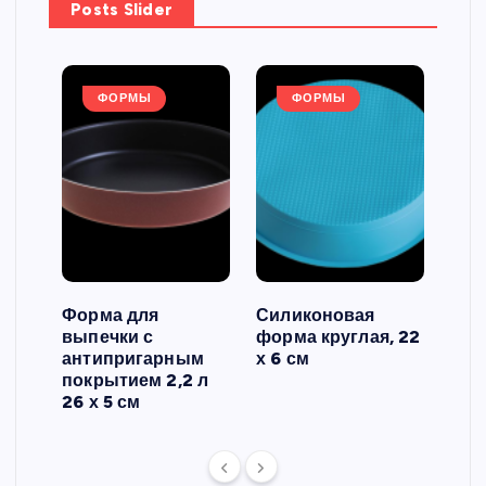
Posts Slider
ФОРМЫ
ФОРМЫ
Форма для
Силиконовая
Сил
выпечки с
форма круглая, 22
фор
антипригарным
х 6 см
вып
 3
покрытием 2,2 л
риф
26 х 5 см