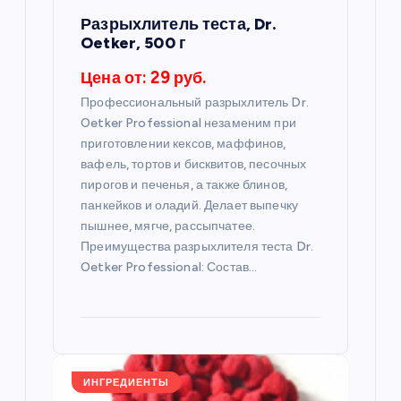
п
Разрыхлитель теста, Dr.
Oetker, 500 г
и
Цена от: 29 руб.
с
Профессиональный разрыхлитель Dr.
Oetker Professional незаменим при
я
приготовлении кексов, маффинов,
вафель, тортов и бисквитов, песочных
пирогов и печенья, а также блинов,
м
панкейков и оладий. Делает выпечку
пышнее, мягче, рассыпчатее.
Преимущества разрыхлителя теста Dr.
Oetker Professional: Состав…
ИНГРЕДИЕНТЫ