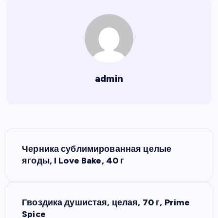
admin
Н
Черника сублимированная целые
а
ягоды, I Love Bake, 40 г
в
Гвоздика душистая, целая, 70 г, Prime
и
Spice