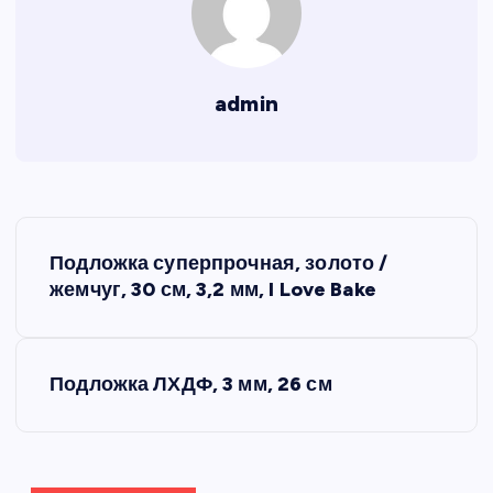
admin
Н
Подложка суперпрочная, золото /
а
жемчуг, 30 см, 3,2 мм, I Love Bake
в
Подложка ЛХДФ, 3 мм, 26 см
и
г