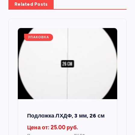
а
Related Posts
ц
и
УПАКОВКА
я
п
о
з
а
Подложка ЛХДФ, 3 мм, 26 см
п
Цена от: 25.00 руб.