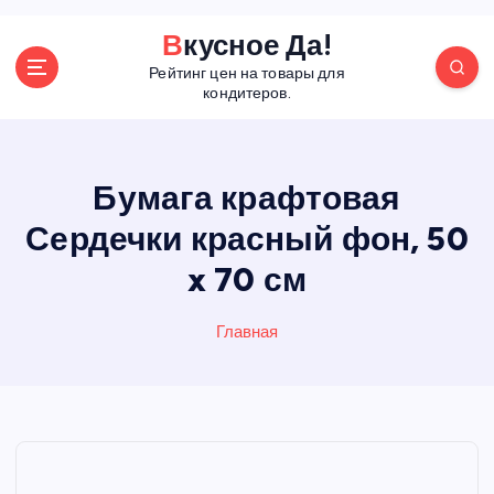
П
Вкусное Да!
е
Рейтинг цен на товары для
р
кондитеров.
е
й
т
и
Бумага крафтовая
к
Сердечки красный фон, 50
с
о
x 70 см
д
е
р
Главная
ж
а
н
и
ю