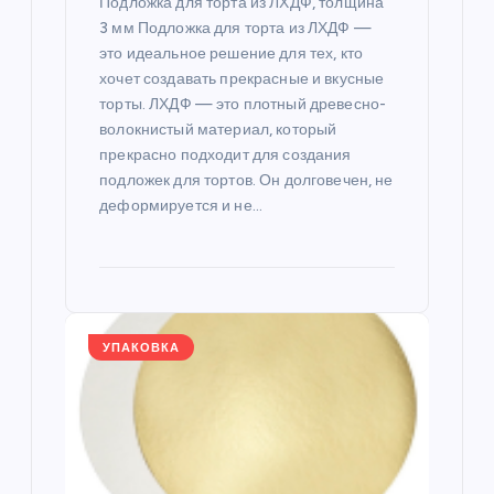
и
Подложка для торта из ЛХДФ, толщина
3 мм Подложка для торта из ЛХДФ —
с
это идеальное решение для тех, кто
хочет создавать прекрасные и вкусные
я
торты. ЛХДФ — это плотный древесно-
волокнистый материал, который
прекрасно подходит для создания
м
подложек для тортов. Он долговечен, не
деформируется и не…
УПАКОВКА