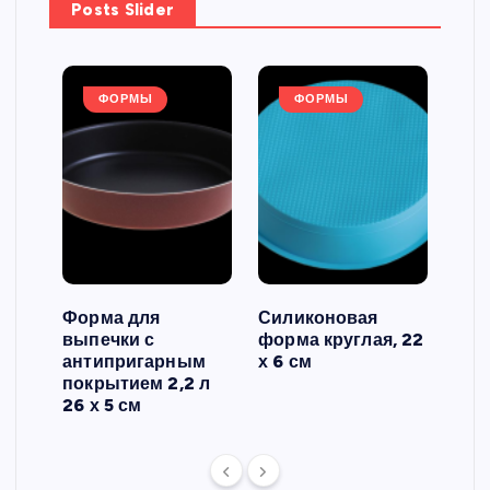
Posts Slider
ФОРМЫ
ФОРМЫ
Форма для
Силиконовая
Сил
выпечки с
форма круглая, 22
фор
антипригарным
х 6 см
вып
 3
покрытием 2,2 л
риф
26 х 5 см