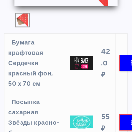
Бумага
42
крафтовая
.0
Сердечки
красный фон,
₽
50 x 70 см
Посыпка
сахарная
55
Звёзды красно-
₽