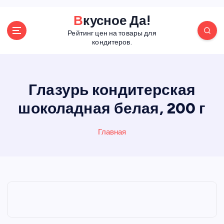
П
Вкусное Да!
е
Рейтинг цен на товары для
р
кондитеров.
е
й
т
и
Глазурь кондитерская
к
шоколадная белая, 200 г
с
о
д
Главная
е
р
ж
а
н
и
ю