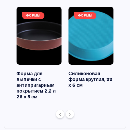
ФОРМЫ
ФОРМЫ
Форма для
Силиконовая
Сил
выпечки с
форма круглая, 22
фор
антипригарным
х 6 см
вып
 3
покрытием 2,2 л
риф
26 х 5 см