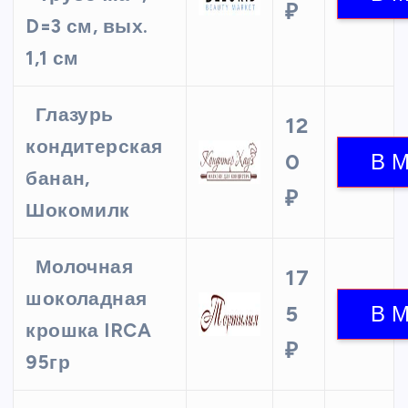
₽
D=3 см, вых.
1,1 см
Глазурь
12
кондитерская
0
банан,
₽
Шокомилк
Молочная
17
шоколадная
5
крошка IRCA
₽
95гр