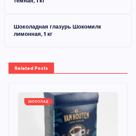
а
темная, 1 кг
в
Шоколадная глазурь Шокомилк
и
лимонная, 1 кг
г
а
Related Posts
ц
и
я
ШОКОЛАД
п