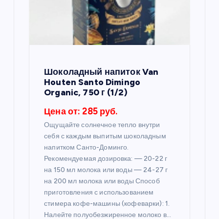
о
з
а
п
Шоколадный напиток Van
Houten Santo Dimingo
и
Organic, 750 г (1/2)
Цена от: 285 руб.
с
Ощущайте солнечное тепло внутри
себя с каждым выпитым шоколадным
я
напитком Санто-Доминго.
Рекомендуемая дозировка: — 20-22 г
м
на 150 мл молока или воды — 24-27 г
на 200 мл молока или воды Способ
приготовления с использованием
стимера кофе-машины (кофеварки): 1.
Налейте полуобезжиренное молоко в…