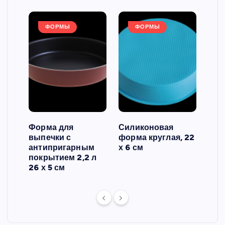
ФОРМЫ
ФОРМЫ
Форма для
Силиконовая
Сил
выпечки с
форма круглая, 22
фор
антипригарным
х 6 см
вып
 3
покрытием 2,2 л
риф
26 х 5 см