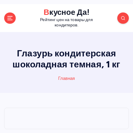
П
Вкусное Да!
е
Рейтинг цен на товары для
р
кондитеров.
е
й
т
и
Глазурь кондитерская
к
шоколадная темная, 1 кг
с
о
д
Главная
е
р
ж
а
н
и
ю