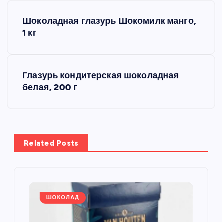
Н
Шоколадная глазурь Шокомилк манго,
а
1 кг
в
Глазурь кондитерская шоколадная
и
белая, 200 г
г
а
Related Posts
ц
и
я
ШОКОЛАД