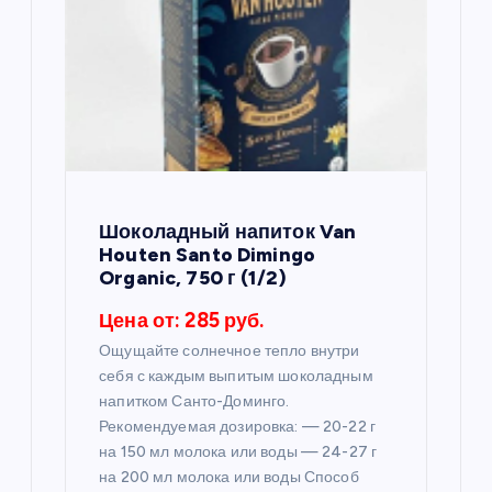
п
о
з
а
п
Шоколадный напиток Van
Houten Santo Dimingo
и
Organic, 750 г (1/2)
Цена от: 285 руб.
с
Ощущайте солнечное тепло внутри
себя с каждым выпитым шоколадным
я
напитком Санто-Доминго.
Рекомендуемая дозировка: — 20-22 г
м
на 150 мл молока или воды — 24-27 г
на 200 мл молока или воды Способ