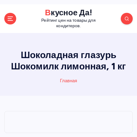
П
Вкусное Да!
е
Рейтинг цен на товары для
р
кондитеров.
е
й
т
и
Шоколадная глазурь
к
Шокомилк лимонная, 1 кг
с
о
д
Главная
е
р
ж
а
н
и
ю