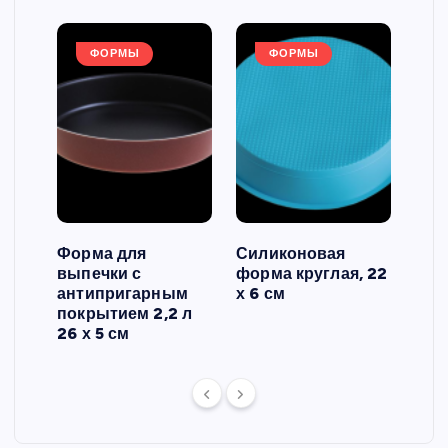
ФОРМЫ
ФОРМЫ
Форма для
Силиконовая
Сил
выпечки с
форма круглая, 22
фор
антипригарным
х 6 см
вып
 3
покрытием 2,2 л
риф
26 х 5 см