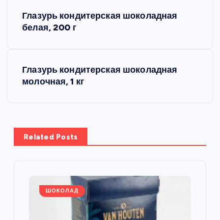
Н
Глазурь кондитерская шоколадная
а
белая, 200 г
в
Глазурь кондитерская шоколадная
и
молочная, 1 кг
г
а
Related Posts
ц
и
я
ШОКОЛАД