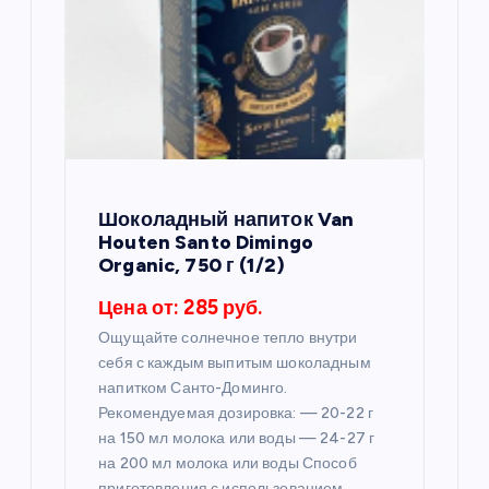
п
о
з
а
п
Шоколадный напиток Van
Houten Santo Dimingo
и
Organic, 750 г (1/2)
Цена от: 285 руб.
с
Ощущайте солнечное тепло внутри
себя с каждым выпитым шоколадным
я
напитком Санто-Доминго.
Рекомендуемая дозировка: — 20-22 г
м
на 150 мл молока или воды — 24-27 г
на 200 мл молока или воды Способ
приготовления с использованием