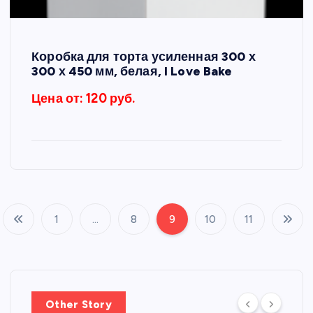
Коробка для торта усиленная 300 х
300 х 450 мм, белая, I Love Bake
Цена от: 120 руб.
1
…
8
9
10
11
П
а
г
Other Story