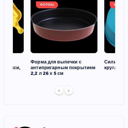
ФОРМЫ
ФОРМЫ
ов и
Форма для выпечки с
Силиконо
о макси,
антипригарным покрытием
круглая, 2
2,2 л 26 х 5 см