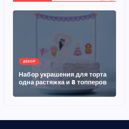
и
н
а
ц
ДЕКОР
и
Набор украшения для торта
я
одна растяжка и 8 топперов
з
а
п