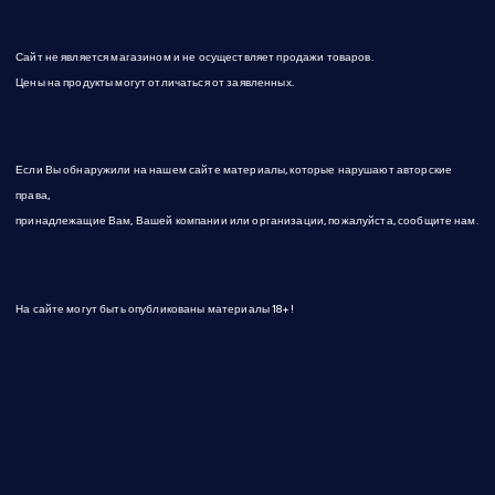
и
Сайт не является магазином и не осуществляет продажи товаров.
с
Цены на продукты могут отличаться от заявленных.
е
Если Вы обнаружили на нашем сайте материалы, которые нарушают авторские
й
права,
принадлежащие Вам, Вашей компании или организации, пожалуйста, сообщите нам.
На сайте могут быть опубликованы материалы 18+!