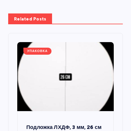
а
Related Posts
ц
и
я
УПАКОВКА
п
о
з
а
п
Подложка ЛХДФ, 3 мм, 26 см