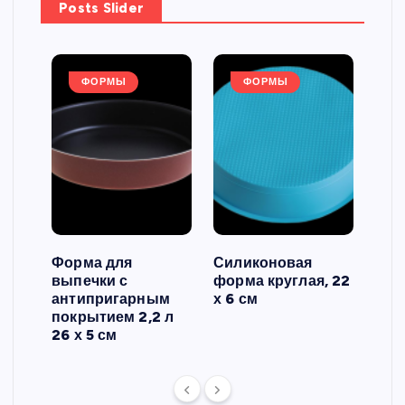
Posts Slider
ФОРМЫ
ФОРМЫ
Форма для
Силиконовая
Сил
выпечки с
форма круглая, 22
фор
антипригарным
х 6 см
вып
 3
покрытием 2,2 л
риф
26 х 5 см