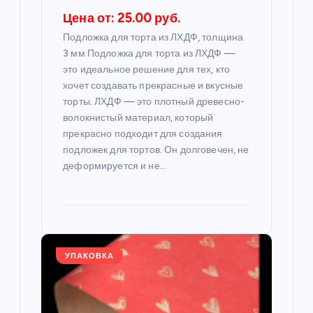
и
Цена от: 25.00 руб.
Подложка для торта из ЛХДФ, толщина
с
3 мм Подложка для торта из ЛХДФ —
это идеальное решение для тех, кто
я
хочет создавать прекрасные и вкусные
торты. ЛХДФ — это плотный древесно-
м
волокнистый материал, который
прекрасно подходит для создания
подложек для тортов. Он долговечен, не
деформируется и не…
УПАКОВКА