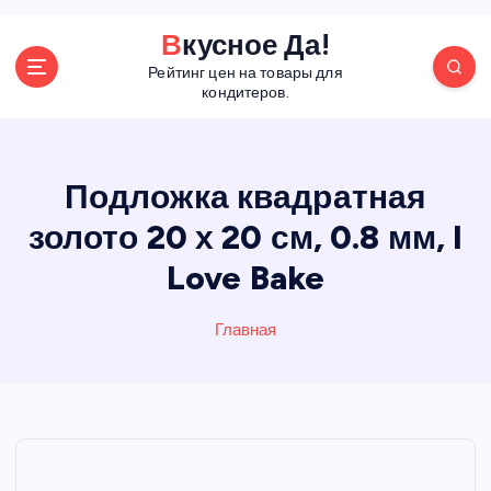
П
Вкусное Да!
е
Рейтинг цен на товары для
р
кондитеров.
е
й
т
и
Подложка квадратная
к
золото 20 х 20 см, 0.8 мм, I
с
о
Love Bake
д
е
р
Главная
ж
а
н
и
ю