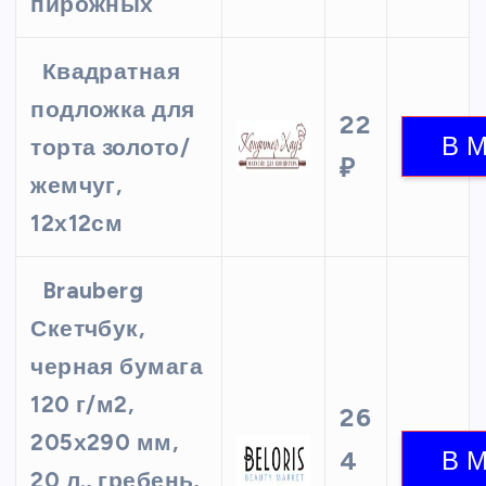
пирожных
Квадратная
подложка для
22
торта золото/
₽
жемчуг,
12х12см
Brauberg
Скетчбук,
черная бумага
120 г/м2,
26
205х290 мм,
4
20 л., гребень,