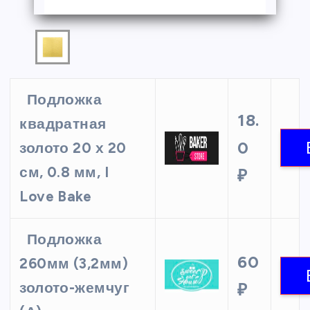
Подложка
18.
квадратная
0
золото 20 х 20
см, 0.8 мм, I
₽
Love Bake
Подложка
60
260мм (3,2мм)
золото-жемчуг
₽