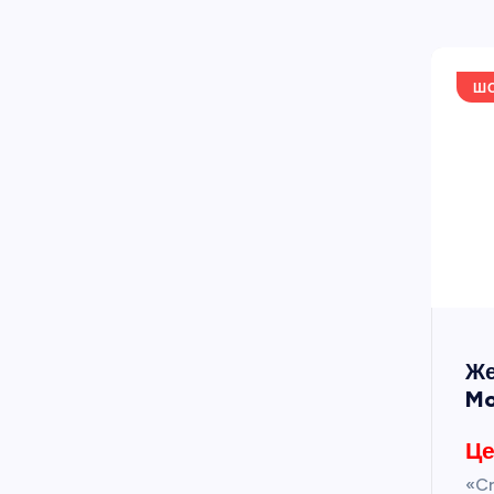
Ш
Же
Mo
Це
«Cr