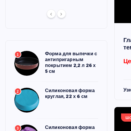
Гл
те
Форма для выпечки с
1
антипригарным
Це
покрытием 2,2 л 26 х
5 см
Уз
Силиконовая форма
2
круглая, 22 х 6 см
Ш
Силиконовая форма
3