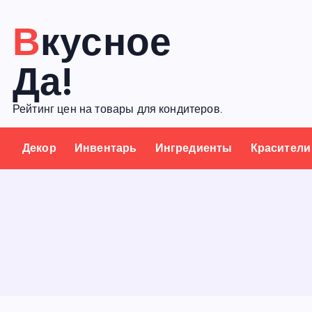
П
Вкусное
е
р
Да!
е
й
Рейтинг цен на товары для кондитеров.
т
и
Декор
Инвентарь
Ингредиенты
Красители
к
с
о
д
е
р
ж
а
н