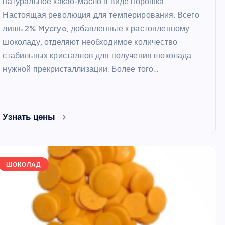
натуральное какао-масло в виде порошка.
Настоящая революция для темперирования. Всего
лишь 2% Mycryo, добавленные к растопленному
шоколаду, отделяют необходимое количество
стабильных кристаллов для получения шоколада
нужной прекристаллизации. Более того…
ФОРМЫ
ФОРМЫ
Узнать цены
ШОКОЛАД
Набор перфорированных
Форма для ле
е
форм для выпечки диаметр
мороженого Э
8,2 см, 6 шт
3 ячейки