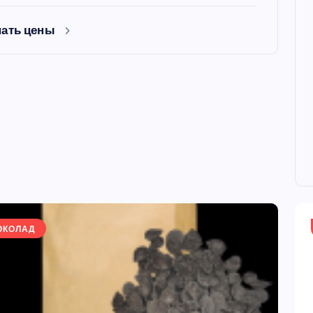
нать цены
ФОРМЫ
ОКОЛАД
ая форма
Силиконовая форма для
 х 6 см
выпечки 9 ячеек, рифлены
кексики