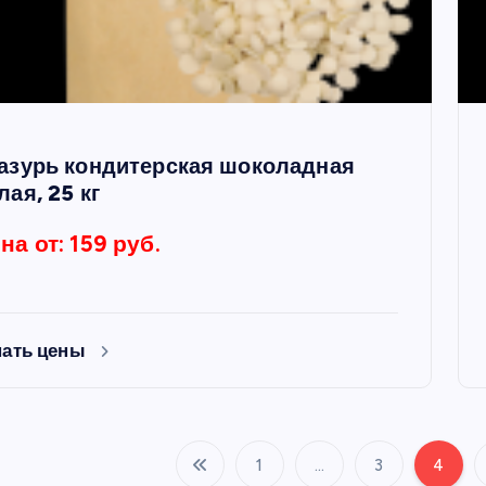
азурь кондитерская шоколадная
лая, 25 кг
на от: 159 руб.
нать цены
1
…
3
4