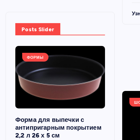
Уз
Posts Slider
ФОРМЫ
ФОРМЫ
Ш
Форма для выпечки с
Силиконов
си,
антипригарным покрытием
круглая, 22
2,2 л 26 х 5 см