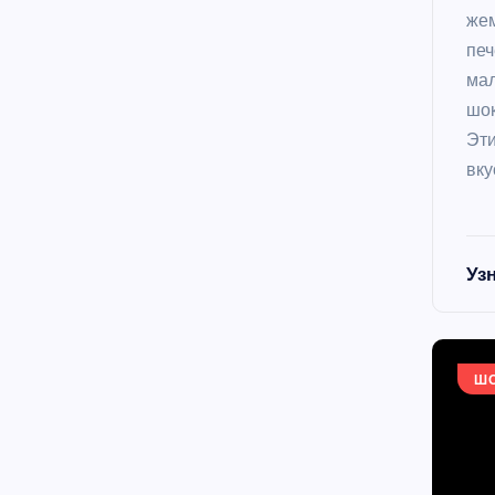
жем
печ
мал
шок
Эти
вку
Уз
Ш