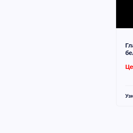
Гл
бе
Це
Уз