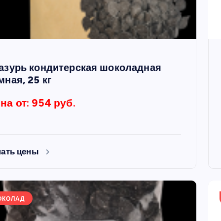
азурь кондитерская шоколадная
мная, 25 кг
на от: 954 руб.
нать цены
ОКОЛАД