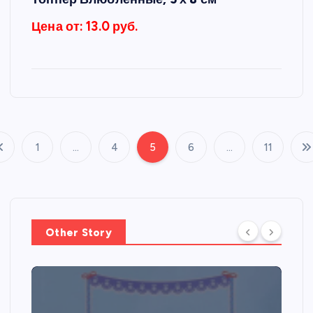
Цена от: 13.0 руб.
1
…
4
5
6
…
11
П
а
г
Other Story
и
н