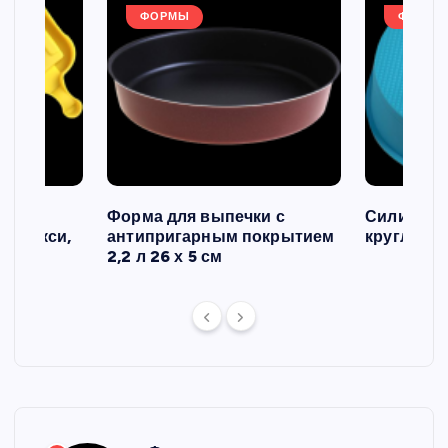
ФОРМЫ
ФОРМЫ
ов и
Форма для выпечки с
Силиконо
о макси,
антипригарным покрытием
круглая, 2
2,2 л 26 х 5 см