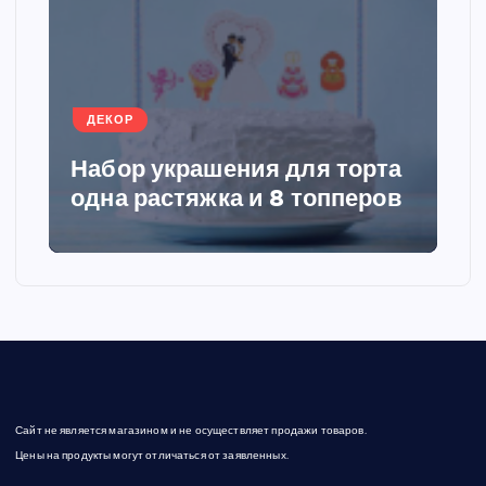
а
ц
ДЕКОР
и
Набор украшения для торта
я
одна растяжка и 8 топперов
з
а
п
и
Сайт не является магазином и не осуществляет продажи товаров.
с
Цены на продукты могут отличаться от заявленных.