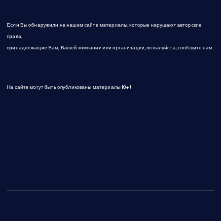
е
Если Вы обнаружили на нашем сайте материалы, которые нарушают авторские
й
права,
принадлежащие Вам, Вашей компании или организации, пожалуйста, сообщите нам.
На сайте могут быть опубликованы материалы 18+!