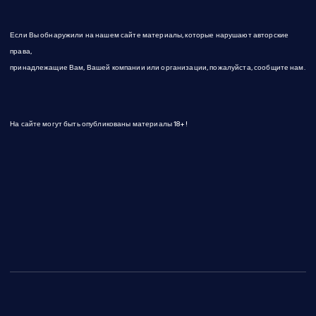
е
Если Вы обнаружили на нашем сайте материалы, которые нарушают авторские
й
права,
принадлежащие Вам, Вашей компании или организации, пожалуйста, сообщите нам.
На сайте могут быть опубликованы материалы 18+!