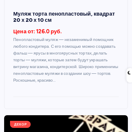
Муляж торта пенопластовый, квадрат
20 х 20 х 10 см
Цена от: 126.0 руб.
Пенопластовый муляж — незаменимый помощник
любого кондитера. С его помощью можно создавать
фальш — ярусы в многоярусных тортах, делать
торты — муляжи, которые затем будут украшать
витрину магазина, кондитерской. Широко применимы
пенопластовые муляжи в создании шоу — тортов.
Роскошные, красиво…
ДЕКОР