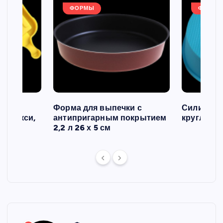
ФОРМЫ
ФОРМЫ
ов и
Форма для выпечки с
Силиконо
о макси,
антипригарным покрытием
круглая, 2
2,2 л 26 х 5 см