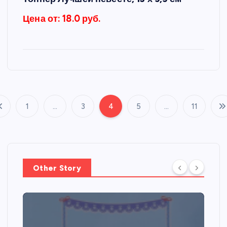
Цена от: 18.0 руб.
1
…
3
4
5
…
11
П
а
г
Other Story
и
н