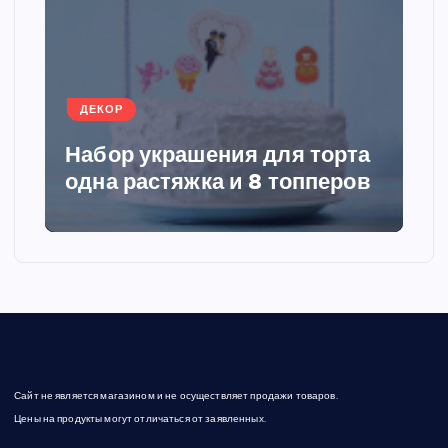
а
ц
ДЕКОР
и
Набор украшения для торта
я
одна растяжка и 8 топперов
з
а
п
и
Сайт не является магазином и не осуществляет продажи товаров.
с
Цены на продукты могут отличаться от заявленных.