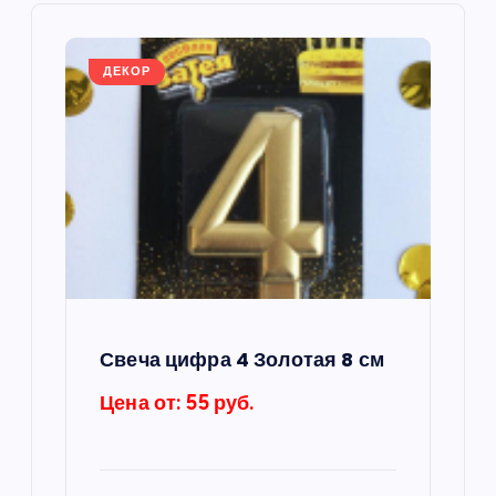
и
я
ДЕКОР
п
о
з
а
п
Свеча цифра 4 Золотая 8 см
и
Цена от: 55 руб.
с