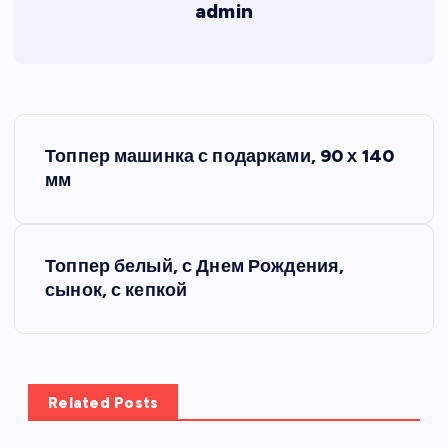
admin
Н
Топпер машинка с подарками, 90 х 140
а
мм
в
Топпер белый, с Днем Рождения,
и
сынок, с кепкой
г
а
Related Posts
ц