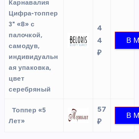
Карнавалия
Цифра-топпер
3" «8» с
4
палочкой,
4
самодув,
₽
индивидуальн
ая упаковка,
цвет
серебряный
57
Топпер «5
Лет»
₽