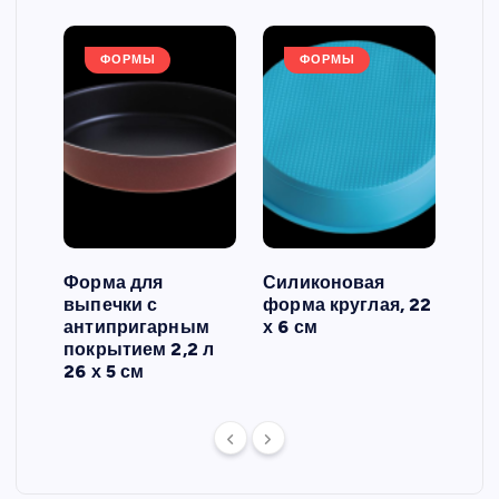
ФОРМЫ
ФОРМЫ
Форма для
Силиконовая
Сил
выпечки с
форма круглая, 22
фор
антипригарным
х 6 см
вып
 3
покрытием 2,2 л
риф
26 х 5 см