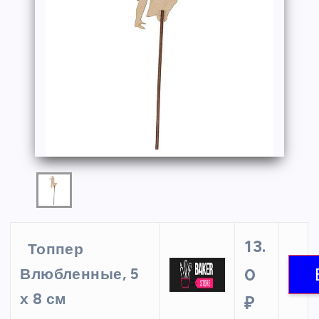
13.
Топпер
0
Влюбленные, 5
х 8 см
₽