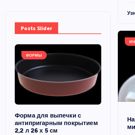
Уз
Posts Slider
ИН
ФОРМЫ
ФОРМЫ
Форма для выпечки с
Силиконов
На
си,
антипригарным покрытием
круглая, 22
ми
2,2 л 26 х 5 см