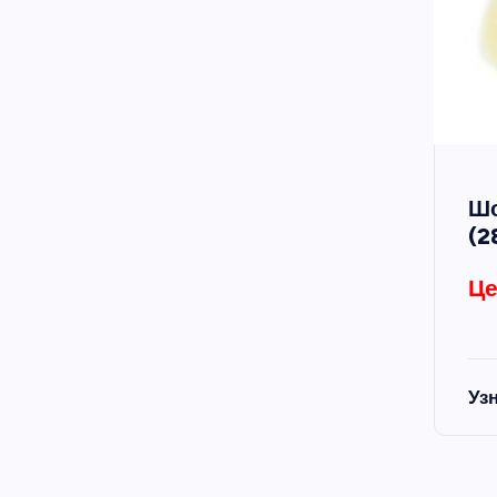
Шо
(2
Це
Уз