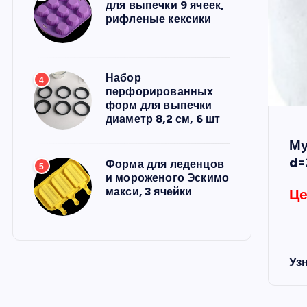
для выпечки 9 ячеек,
рифленые кексики
Набор
4
перфорированных
форм для выпечки
диаметр 8,2 см, 6 шт
Му
d=
Форма для леденцов
5
и мороженого Эскимо
макси, 3 ячейки
Це
Уз