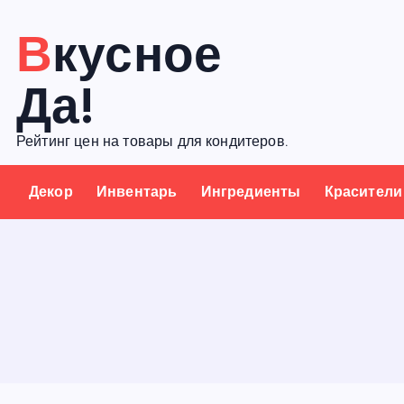
П
Вкусное
е
р
Да!
е
й
Рейтинг цен на товары для кондитеров.
т
и
Декор
Инвентарь
Ингредиенты
Красители
к
с
о
д
е
р
ж
а
н