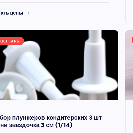
нать цены
ВЕНТАРЬ
ФОРМЫ
ая форма
Силиконовая форма для
бор плунжеров кондитерских 3 шт
 х 6 см
выпечки 9 ячеек, рифлены
ни звездочка 3 см (1/14)
кексики