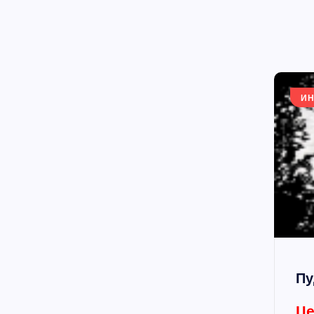
И
Пу
Це