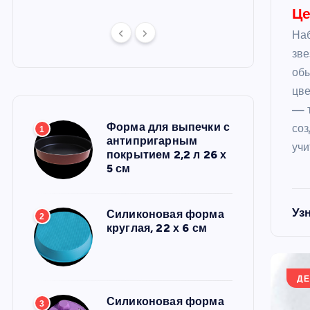
Це
Наб
зве
обы
цве
— т
Форма для выпечки с
соз
1
антипригарным
учи
покрытием 2,2 л 26 х
5 см
Уз
Силиконовая форма
2
круглая, 22 х 6 см
ДЕ
Силиконовая форма
3