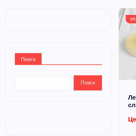
и
ю
УП
Поиск
Поиск
Ле
сл
Це