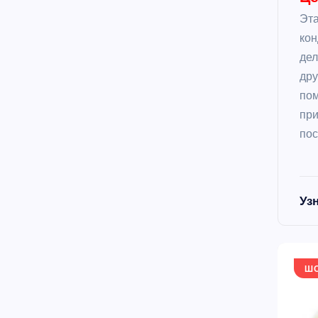
Эта
кон
дел
дру
пом
при
пос
Уз
Ш