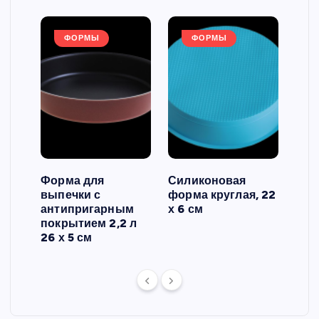
ФОРМЫ
ФОРМЫ
Форма для
Силиконовая
Сил
выпечки с
форма круглая, 22
фор
антипригарным
х 6 см
вып
 3
покрытием 2,2 л
риф
26 х 5 см