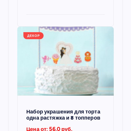
и
с
я
ДЕКОР
м
Набор украшения для торта
одна растяжка и 8 топперов
Цена от: 56.0 руб.