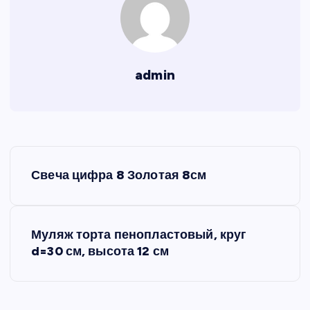
admin
Н
Свеча цифра 8 Золотая 8см
а
в
Муляж торта пенопластовый, круг
d=30 см, высота 12 см
и
г