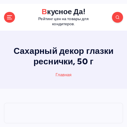
П
Вкусное Да!
е
Рейтинг цен на товары для
р
кондитеров.
е
й
т
и
Сахарный декор глазки
к
реснички, 50 г
с
о
д
Главная
е
р
ж
а
н
и
ю