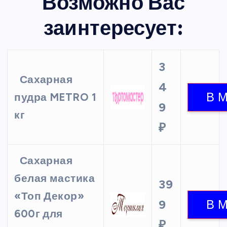
Возможно Вас
заинтересует:
3
Сахарная
4
пудра METRO 1
9
кг
₽
Сахарная
белая мастика
39
«Топ Декор»
9
600г для
₽