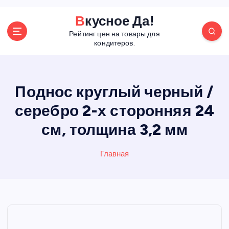
П
Вкусное Да!
е
Рейтинг цен на товары для
р
кондитеров.
е
й
т
и
Поднос круглый черный /
к
серебро 2-х сторонняя 24
с
о
см, толщина 3,2 мм
д
е
р
Главная
ж
а
н
и
ю