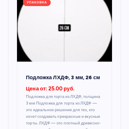
я
УПАКОВКА
п
о
з
а
п
Подложка ЛХДФ, 3 мм, 26 см
и
Цена от: 25.00 руб.
с
Подложка для торта из ЛХДФ, толщина
3 мм Подложка для торта из ЛХДФ —
я
это идеальное решение для тех, кто
хочет создавать прекрасные и вкусные
м
торты. ЛХДФ — это плотный древесно-