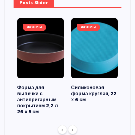
Posts Slider
ФОРМЫ
ФОРМЫ
Форма для
Силиконовая
Сил
выпечки с
форма круглая, 22
фор
антипригарным
х 6 см
вып
 3
покрытием 2,2 л
риф
26 х 5 см