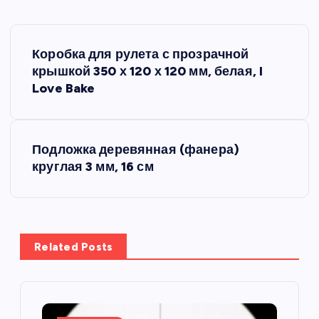
Н
Коробка для рулета с прозрачной
а
крышкой 350 х 120 х 120 мм, белая, I
Love Bake
в
и
Подложка деревянная (фанера)
круглая 3 мм, 16 см
г
а
ц
Related Posts
и