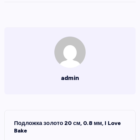
admin
Н
Подложка золото 20 см, 0.8 мм, I Love
а
Bake