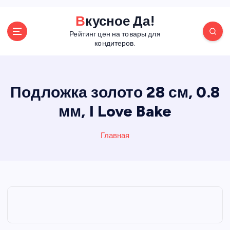
П
Вкусное Да!
е
Рейтинг цен на товары для
р
кондитеров.
е
й
т
и
Подложка золото 28 см, 0.8
к
мм, I Love Bake
с
о
д
Главная
е
р
ж
а
н
и
ю