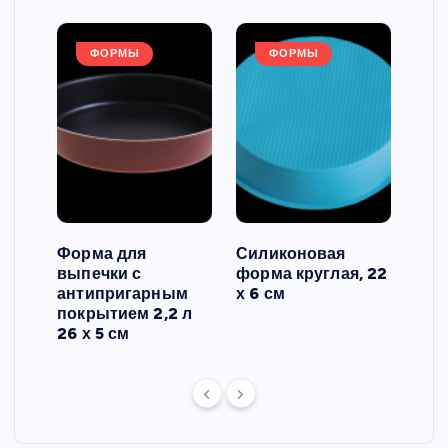
ФОРМЫ
ФОРМЫ
Форма для
Силиконовая
Сил
выпечки с
форма круглая, 22
фор
антипригарным
х 6 см
вып
 3
покрытием 2,2 л
риф
26 х 5 см