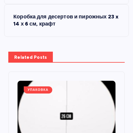
в
Коробка для десертов и пирожных 23 x
и
14 х 6 см, крафт
г
а
Related Posts
ц
и
я
УПАКОВКА
п
о