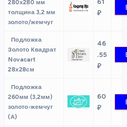
61
280х280 мм
толщина 3,2 мм
₽
золото/жемчуг
Подложка
46
Золото Квадрат
.55
Novacart
₽
28х28см
Подложка
60
260мм (3,2мм)
золото-жемчуг
₽
(А)