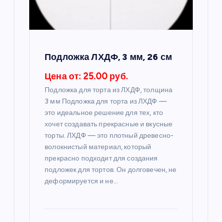
з
а
п
Подложка ЛХДФ, 3 мм, 26 см
и
Цена от: 25.00 руб.
Подложка для торта из ЛХДФ, толщина
с
3 мм Подложка для торта из ЛХДФ —
это идеальное решение для тех, кто
я
хочет создавать прекрасные и вкусные
торты. ЛХДФ — это плотный древесно-
м
волокнистый материал, который
прекрасно подходит для создания
подложек для тортов. Он долговечен, не
деформируется и не…