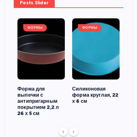
Posts Slider
ФОРМЫ
ФОРМЫ
Форма для
Силиконовая
Сил
выпечки с
форма круглая, 22
фор
антипригарным
х 6 см
вып
 3
покрытием 2,2 л
риф
26 х 5 см