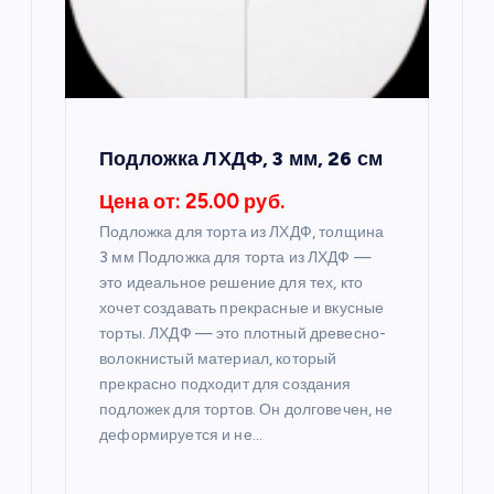
о
з
а
Подложка ЛХДФ, 3 мм, 26 см
п
Цена от: 25.00 руб.
и
Подложка для торта из ЛХДФ, толщина
3 мм Подложка для торта из ЛХДФ —
с
это идеальное решение для тех, кто
хочет создавать прекрасные и вкусные
я
торты. ЛХДФ — это плотный древесно-
волокнистый материал, который
прекрасно подходит для создания
м
подложек для тортов. Он долговечен, не
деформируется и не…