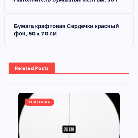
а
в
Бумага крафтовая Сердечки красный
фон, 50 x 70 см
и
г
а
Related Posts
ц
и
УПАКОВКА
я
п