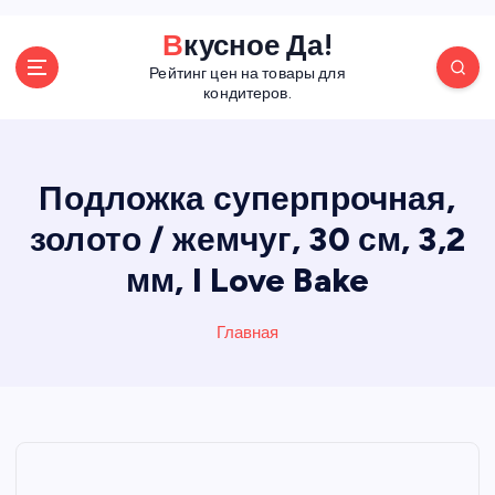
П
Вкусное Да!
е
Рейтинг цен на товары для
р
кондитеров.
е
й
т
и
Подложка суперпрочная,
к
золото / жемчуг, 30 см, 3,2
с
о
мм, I Love Bake
д
е
р
Главная
ж
а
н
и
ю