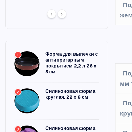
По
жем
Форма для выпечки с
1
антипригарным
покрытием 2,2 л 26 х
5 см
По
мм 
Силиконовая форма
2
круглая, 22 х 6 см
По
кру
Силиконовая форма
3