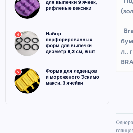
По
для выпечки 9 ячеек,
рифленые кексики
(зо
Br
Набор
4
перфорированных
бум
форм для выпечки
л.,
диаметр 8,2 см, 6 шт
BRA
Форма для леденцов
5
и мороженого Эскимо
макси, 3 ячейки
Однора
глянце