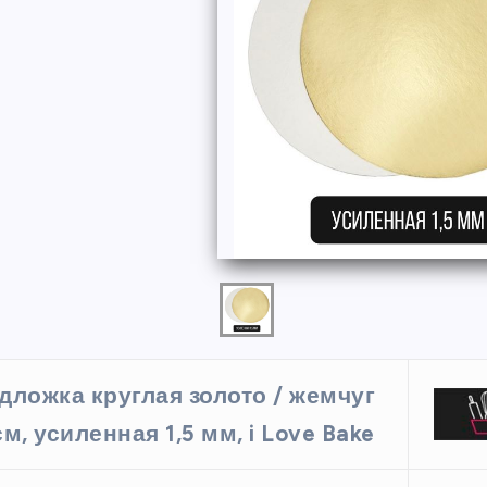
ФОРМЫ
дложка круглая золото / жемчуг
ая форма
Силиконовая форма для
см, усиленная 1,5 мм, i Love Bake
 х 6 см
выпечки 9 ячеек, рифлены
кексики