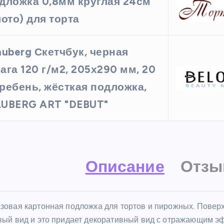
дложка 0,8мм круглая 24см
лото) для торта
auberg Скетчбук, черная
ага 120 г/м2, 205х290 мм, 20
 гребень, жёсткая подложка,
UBERG ART "DEBUT"
Описание
Отзы
зовая картонная подложка для тортов и пирожных. Повер
вый вид и это придает декоративный вид с отражающим 