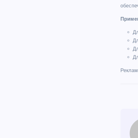
обеспеч
Приме
Дл
Д
Дл
Дл
Реклам