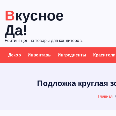
П
Вкусное
е
р
Да!
е
й
Рейтинг цен на товары для кондитеров.
т
и
Декор
Инвентарь
Ингредиенты
Красители
к
с
о
д
Подложка круглая зо
е
р
Главная
ж
а
н