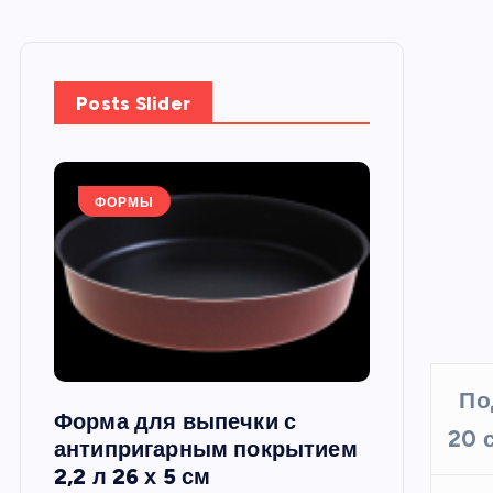
Posts Slider
ФОРМЫ
ФОРМЫ
По
Форма для выпечки с
Силиконов
20 
си,
антипригарным покрытием
круглая, 22
2,2 л 26 х 5 см