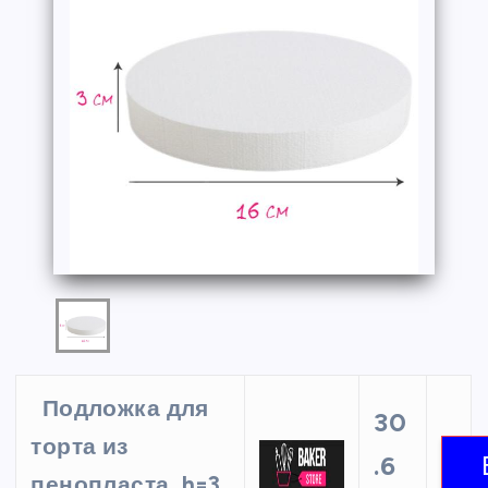
Подложка для
30
торта из
.6
пенопласта, h=3