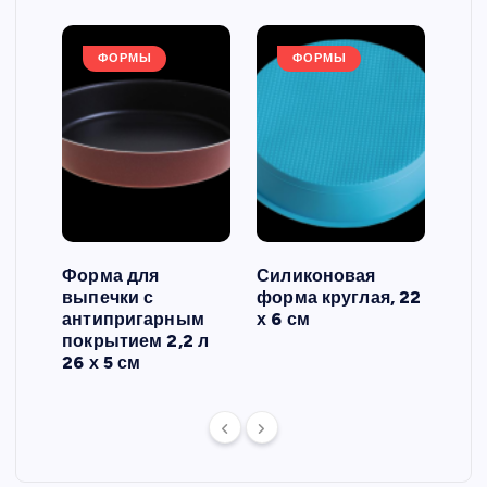
ФОРМЫ
ФОРМЫ
Форма для
Силиконовая
Сил
выпечки с
форма круглая, 22
фор
антипригарным
х 6 см
вып
 3
покрытием 2,2 л
риф
26 х 5 см