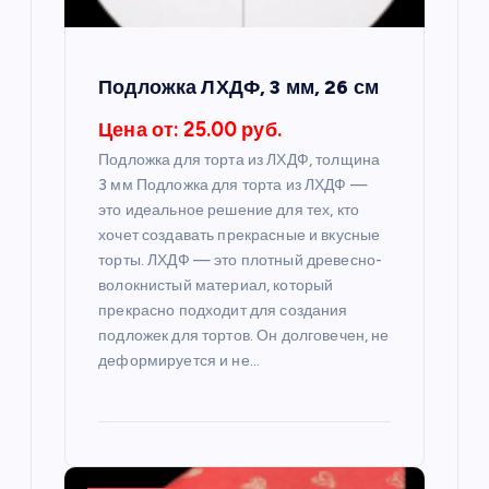
а
п
Подложка ЛХДФ, 3 мм, 26 см
и
Цена от: 25.00 руб.
Подложка для торта из ЛХДФ, толщина
с
3 мм Подложка для торта из ЛХДФ —
это идеальное решение для тех, кто
я
хочет создавать прекрасные и вкусные
торты. ЛХДФ — это плотный древесно-
м
волокнистый материал, который
прекрасно подходит для создания
подложек для тортов. Он долговечен, не
деформируется и не…