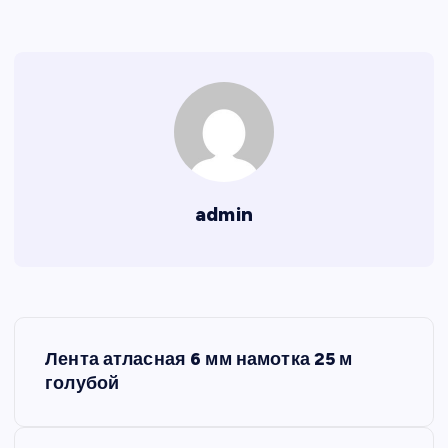
admin
Н
Лента атласная 6 мм намотка 25 м
а
голубой
в