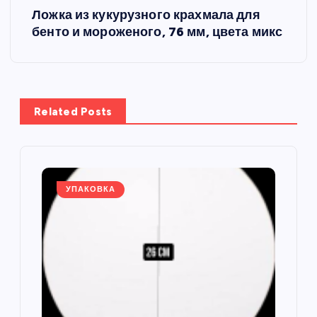
Ложка из кукурузного крахмала для
и
бенто и мороженого, 76 мм, цвета микс
г
а
Related Posts
ц
и
я
УПАКОВКА
п
о
з