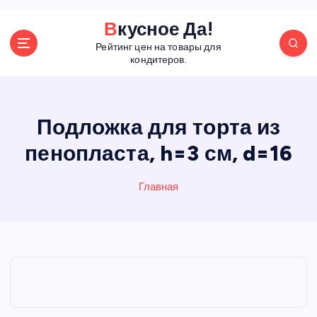
П
Вкусное Да!
е
Рейтинг цен на товары для
р
кондитеров.
е
й
т
и
Подложка для торта из
к
пенопласта, h=3 см, d=16
с
о
д
Главная
е
р
ж
а
н
и
ю