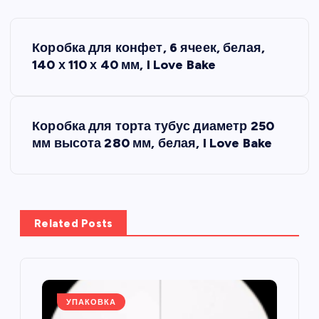
Н
Коробка для конфет, 6 ячеек, белая,
а
140 х 110 х 40 мм, I Love Bake
в
Коробка для торта тубус диаметр 250
и
мм высота 280 мм, белая, I Love Bake
г
а
Related Posts
ц
и
я
УПАКОВКА