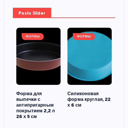
Posts Slider
ФОРМЫ
ФОРМЫ
Форма для
Силиконовая
Сил
выпечки с
форма круглая, 22
фор
антипригарным
х 6 см
вып
 3
покрытием 2,2 л
риф
26 х 5 см