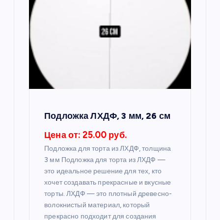
п
о
з
а
п
Подложка ЛХДФ, 3 мм, 26 см
и
Цена от: 25.00 руб.
Подложка для торта из ЛХДФ, толщина
с
3 мм Подложка для торта из ЛХДФ —
это идеальное решение для тех, кто
я
хочет создавать прекрасные и вкусные
торты. ЛХДФ — это плотный древесно-
м
волокнистый материал, который
прекрасно подходит для создания