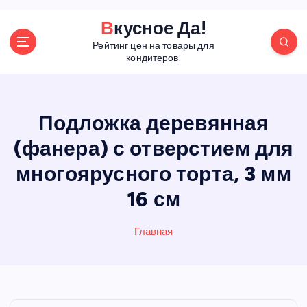
П
Вкусное Да!
е
Рейтинг цен на товары для
р
кондитеров.
е
й
т
и
Подложка деревянная
к
(фанера) с отверстием для
с
о
многоярусного торта, 3 мм
д
е
16 см
р
ж
Главная
а
н
и
ю